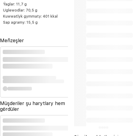
Ýaglar: 11,7 g
Uglewodlar: 70,5 g
Kuwwatlyk gymmaty: 401 kkal
Sap agramy: 15,5 g
Meňzeşler
Müşderiler şu harytlary hem
gördüler