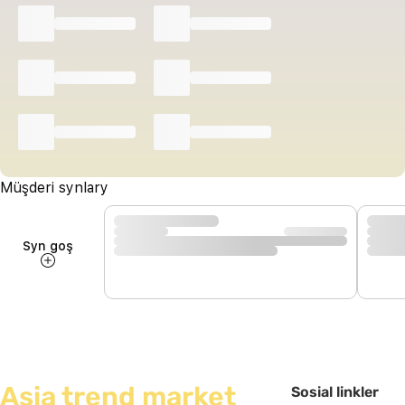
Müşderi synlary
Syn goş
Asia trend market
Sosial linkler