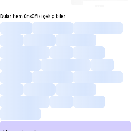
Bular hem ünsüňizi çekip biler