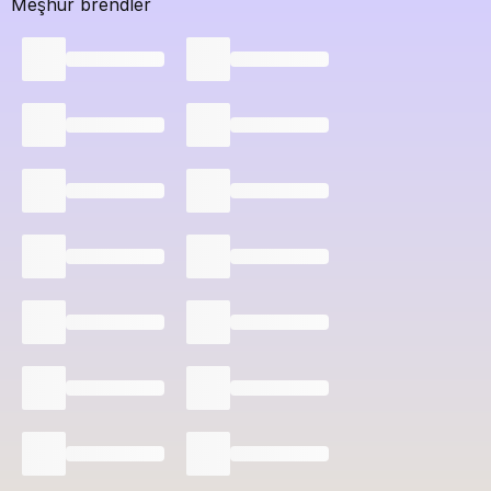
Meşhur brendler