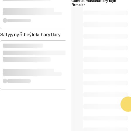
Gümrük maslahatlary üçin
firmalar
Satyjynyň beýleki harytlary