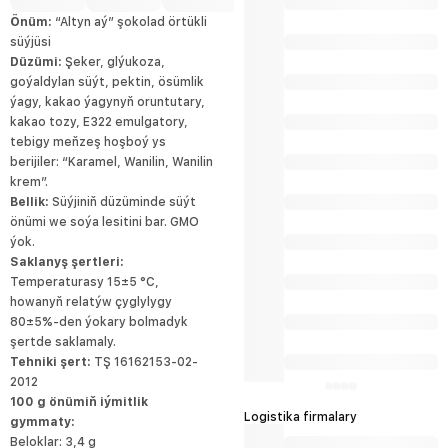
çagalary barada dowamly alada edýär we
üns berýär, şeýle-de haýyr –sahabat we
Önüm:
“Altyn aý” şokolad örtükli
jemgyýetçilik çärelerine gatnaşýar.
süýjüsi
Düzümi:
Şeker, glýukoza,
goýaldylan süýt, pektin, ösümlik
ýagy, kakao ýagynyň oruntutary,
kakao tozy, E322 emulgatory,
tebigy meňzeş hoşboý ys
berijiler: “Karamel, Wanilin, Wanilin
krem”.
Bellik:
Süýjiniň düzüminde süýt
önümi we soýa lesitini bar. GMO
ýok.
Saklanyş şertleri:
Temperaturasy 15±5 °С,
howanyň relatýw çyglylygy
80±5%-den ýokary bolmadyk
şertde saklamaly.
Tehniki şert:
TŞ 16162153-02-
2012
100 g önümiň iýmitlik
Logistika firmalary
gymmaty:
Beloklar: 3,4 g