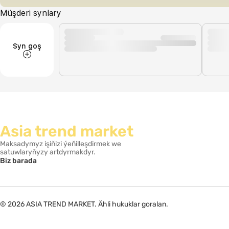
Müşderi synlary
Syn goş
Asia trend market
Maksadymyz işiňizi ýeňilleşdirmek we
satuwlaryňyzy artdyrmakdyr.
Biz barada
© 2026 ASIA TREND MARKET. Ähli hukuklar goralan.