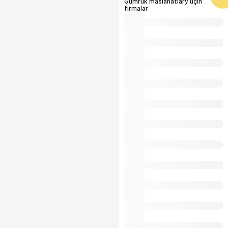
Gümrük maslahatlary üçin
firmalar