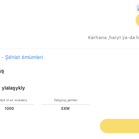
 - Şöhlat ömümleri
uş
:
ylalaşykly
dyň iň az mukdary
Tabşyryş şertleri
1000
EXW