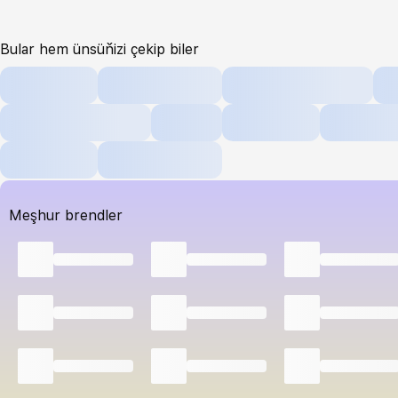
Bular hem ünsüňizi çekip biler
Meşhur brendler