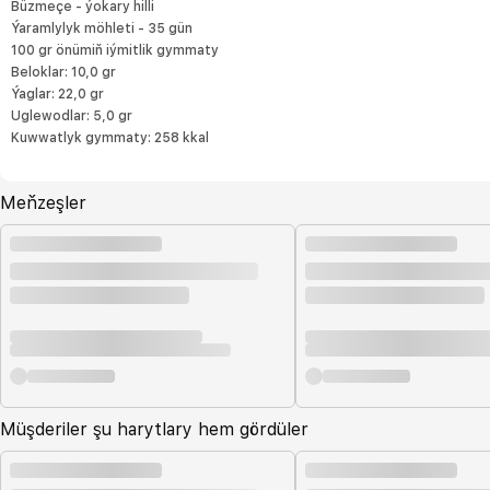
Büzmeçe - ýokary hilli
Ýaramlylyk möhleti - 35 gün
100 gr önümiň iýmitlik gymmaty
Beloklar: 10,0 gr
Ýaglar: 22,0 gr
Uglewodlar: 5,0 gr
Kuwwatlyk gymmaty: 258 kkal
Meňzeşler
Müşderiler şu harytlary hem gördüler