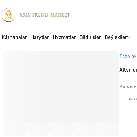
Kärhanalar
Harytlar
Hyzmatlar
Bildirişler
Beýlekiler
Baş sahypa
Harytlar
Azyk
Et önümleri
Altyn guş
Täze aý
Altyn g
Bahasy
Sargy