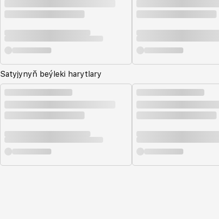
Satyjynyň beýleki harytlary