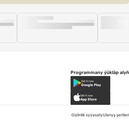
Programmany ýükläp alyň
Get it now
Google Play
Get it now
App Store
Gizlinlik syýasaty
Ulanyş şertleri