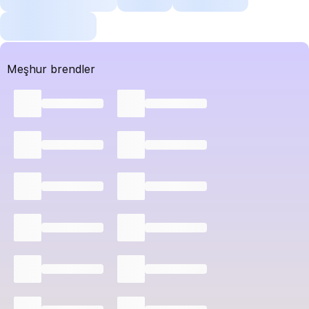
Meşhur brendler