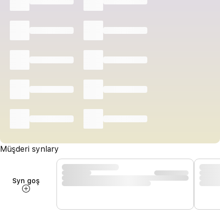
Müşderi synlary
Syn goş