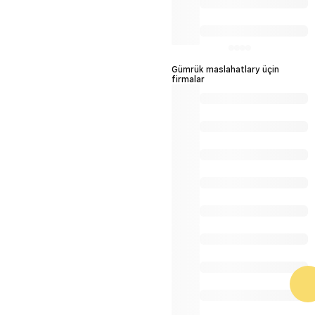
Gümrük maslahatlary üçin
firmalar