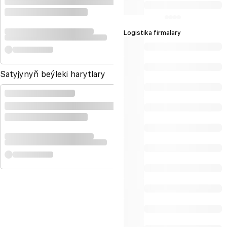
Logistika firmalary
Satyjynyň beýleki harytlary