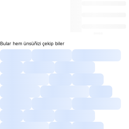
Bular hem ünsüňizi çekip biler