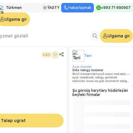
Türkmen
ÝAGTY
Habarlaşmak
+993 71 690907
Русский
Ulgama gir
English
Ulgama gir
45
Teri
Azyk önümler
Diňe tebigy önümler
Biziň kompaniýamyzyň esasy maksady —
açyk meýdanda, tebigy şertlerde
ösdürilen miwe we gök önümleriň tebigy
tagamyny we ysy saklamakdan ybaratdyr.
Şu görnüş harytlary hödürleýän
beýleki firmalar
Talap ugrat