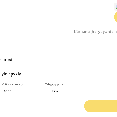
k müräbesi
räbesi
:
ylalaşykly
dyň iň az mukdary
Tabşyryş şertleri
1000
EXW