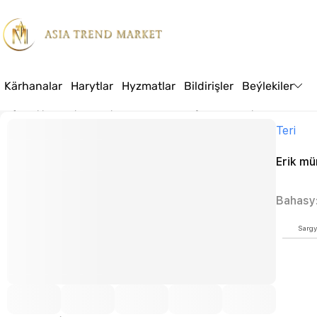
Kärhanalar
Harytlar
Hyzmatlar
Bildirişler
Beýlekiler
Baş sahypa
Harytlar
Azyk
GOÝUTMALAR
Şeker, bal, ary önümleri
Eri
Teri
Erik mü
Bahasy
Sargy