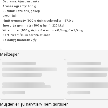
Gaplama:
Aýnadan banka
Arassa agramy:
480 g
Düzümi:
Täze erik, şekер
GMO:
Ýok
Iýmit gymmaty (100 g üçin):
uglerodlar – 57,0 g
Energiýa gymmaty (100 g üçin):
220 kkal
Witaminler (100 g üçin):
ß-karotin – 0,3 mg; C – 1,5 mg
Sertifikat:
Önüm sertifikatlanan
Saklanyş möhleti:
2 ýyl
Meňzeşler
Müşderiler şu harytlary hem gördüler