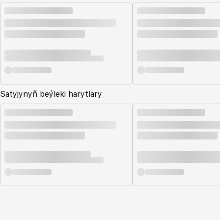
Satyjynyň beýleki harytlary