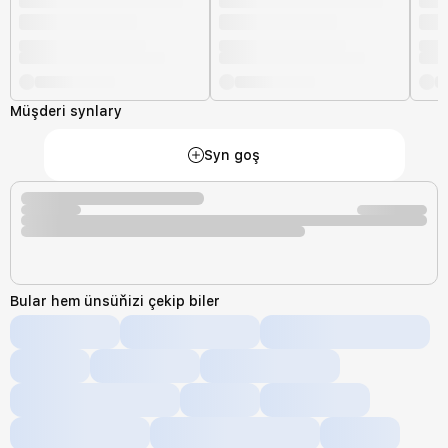
Müşderi synlary
Syn goş
Bular hem ünsüňizi çekip biler