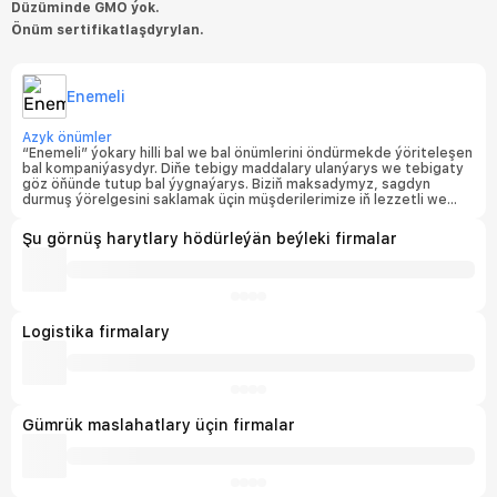
Düzüminde GMO ýok.
Önüm sertifikatlaşdyrylan.
Enemeli
Azyk önümler
“Enemeli” ýokary hilli bal we bal önümlerini öndürmekde ýöriteleşen
bal kompaniýasydyr. Diňe tebigy maddalary ulanýarys we tebigaty
göz öňünde tutup bal ýygnaýarys. Biziň maksadymyz, sagdyn
durmuş ýörelgesini saklamak üçin müşderilerimize iň lezzetli we
sagdyn bal hödürlemekdir.
Şu görnüş harytlary hödürleýän beýleki firmalar
Logistika firmalary
Gümrük maslahatlary üçin firmalar