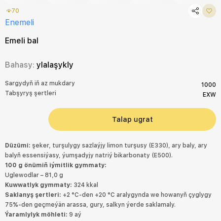
70
Enemeli
Emeli bal
Bahasy:
ylalaşykly
Sargydyň iň az mukdary
1000
Tabşyryş şertleri
EXW
Talap ugrat
Düzümi:
şeker, turşulygy sazlaýjy limon turşusy (E330), ary baly, ary
balyň essensiýasy, ýumşadyjy natriý bikarbonaty (E500).
100 g önümiň iýmitlik gymmaty:
Uglewodlar – 81,0 g
Kuwwatlyk gymmaty:
324 kkal
Saklanyş şertleri:
+2 °C-den +20 °C aralygynda we howanyň çyglygy
75%-den geçmeýän arassa, gury, salkyn ýerde saklamaly.
Ýaramlylyk möhleti:
9 aý