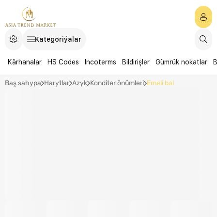
Kategoriýalar
Kärhanalar
HS Codes
Incoterms
Bildirişler
Gümrük nokatlar
B
Baş sahypa
Harytlar
Azyk
Konditer önümleri
Emeli bal