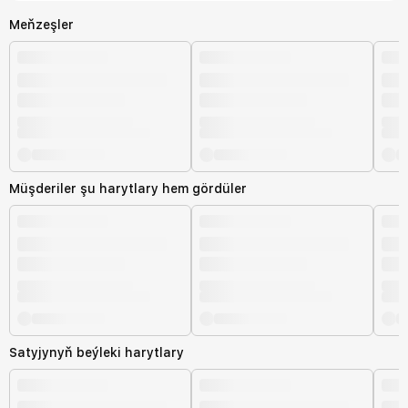
Meňzeşler
Müşderiler şu harytlary hem gördüler
Satyjynyň beýleki harytlary