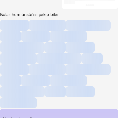
Bular hem ünsüňizi çekip biler