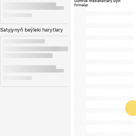
Gümrük maslahatlary üçin
firmalar
Satyjynyň beýleki harytlary