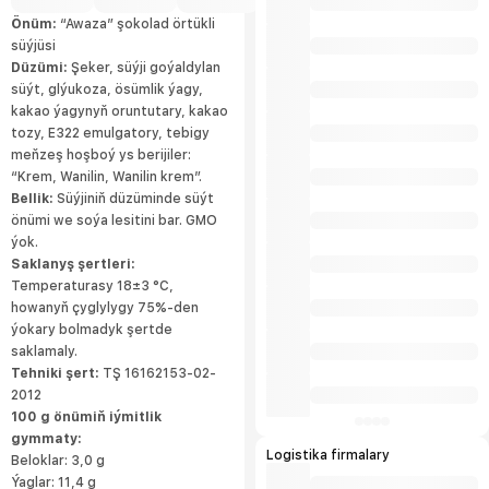
çagalary barada dowamly alada edýär we
üns berýär, şeýle-de haýyr –sahabat we
Önüm:
“Awaza” şokolad örtükli
jemgyýetçilik çärelerine gatnaşýar.
süýjüsi
Düzümi:
Şeker, süýji goýaldylan
süýt, glýukoza, ösümlik ýagy,
kakao ýagynyň oruntutary, kakao
tozy, E322 emulgatory, tebigy
meňzeş hoşboý ys berijiler:
“Krem, Wanilin, Wanilin krem”.
Bellik:
Süýjiniň düzüminde süýt
önümi we soýa lesitini bar. GMO
ýok.
Saklanyş şertleri:
Temperaturasy 18±3 °С,
howanyň çyglylygy 75%-den
ýokary bolmadyk şertde
saklamaly.
Tehniki şert:
TŞ 16162153-02-
2012
100 g önümiň iýmitlik
gymmaty:
Logistika firmalary
Beloklar: 3,0 g
Ýaglar: 11,4 g