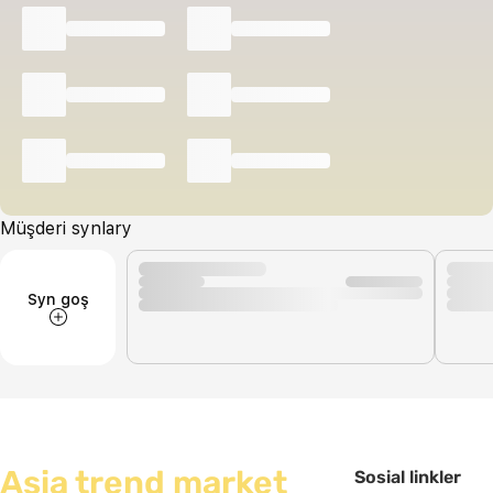
Müşderi synlary
Syn goş
Asia trend market
Sosial linkler