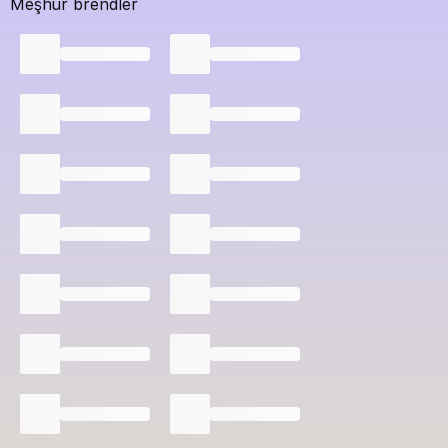
Meşhur brendler