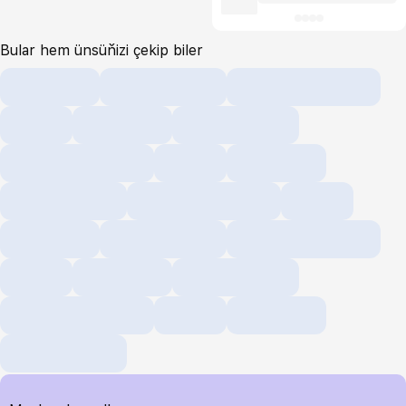
Bular hem ünsüňizi çekip biler