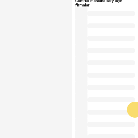
Gümrük maslahatlary üçin
firmalar