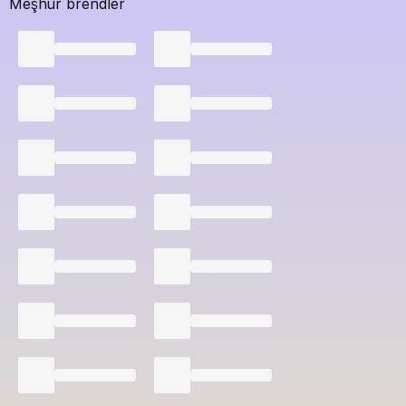
Meşhur brendler