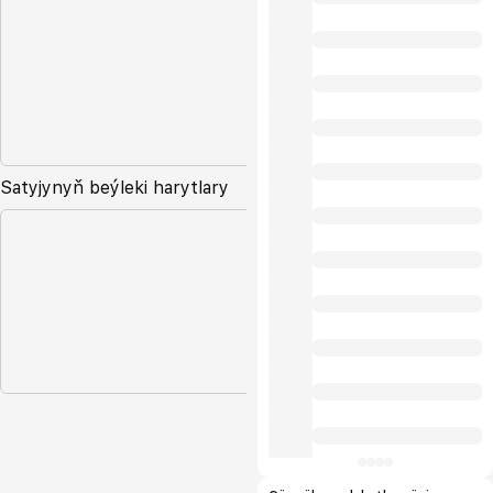
Satyjynyň beýleki harytlary