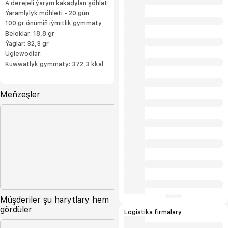
A derejeli ýarym kakadylan şöhlat
Ýaramlylyk möhleti - 20 gün
100 gr önümiň iýmitlik gymmaty
Beloklar: 18,8 gr
Ýaglar: 32,3 gr
Uglewodlar:
Kuwwatlyk gymmaty: 372,3 kkal
Meňzeşler
Müşderiler şu harytlary hem
gördüler
Logistika firmalary