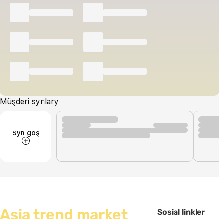
Müşderi synlary
Syn goş
Asia trend market
Sosial linkler