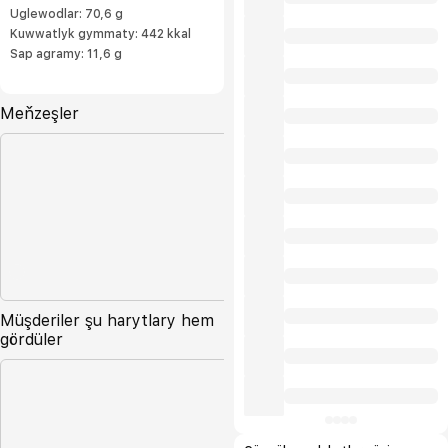
Uglewodlar: 70,6 g
Kuwwatlyk gymmaty: 442 kkal
Sap agramy: 11,6 g
Meňzeşler
Müşderiler şu harytlary hem
gördüler