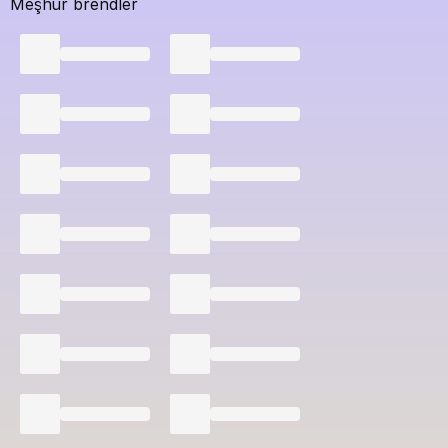
Meşhur brendler