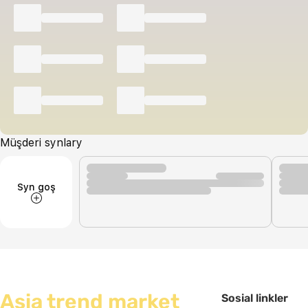
Müşderi synlary
Syn goş
Asia trend market
Sosial linkler