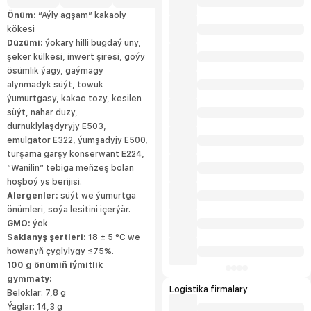
çagalary barada dowamly alada edýär we
üns berýär, şeýle-de haýyr –sahabat we
Önüm:
“Aýly agşam” kakaoly
jemgyýetçilik çärelerine gatnaşýar.
kökesi
Düzümi:
ýokary hilli bugdaý uny,
şeker külkesi, inwert şiresi, goýy
ösümlik ýagy, gaýmagy
alynmadyk süýt, towuk
ýumurtgasy, kakao tozy, kesilen
süýt, nahar duzy,
durnuklylaşdyryjy E503,
emulgator E322, ýumşadyjy E500,
turşama garşy konserwant E224,
“Wanilin” tebiga meňzeş bolan
hoşboý ys berijisi.
Alergenler:
süýt we ýumurtga
önümleri, soýa lesitini içerýär.
GMO:
ýok
Saklanyş şertleri:
18 ± 5 °С we
howanyň çyglylygy ≤75%.
100 g önümiň iýmitlik
gymmaty:
Logistika firmalary
Beloklar: 7,8 g
Ýaglar: 14,3 g