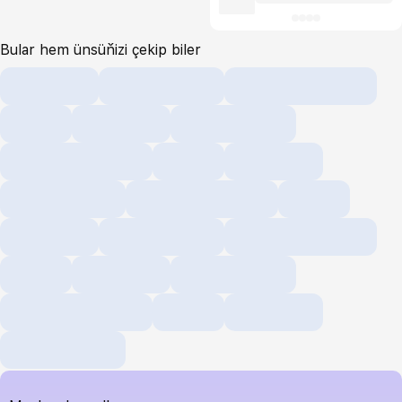
Bular hem ünsüňizi çekip biler