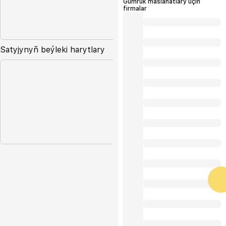
Gümrük maslahatlary üçin
firmalar
Satyjynyň beýleki harytlary