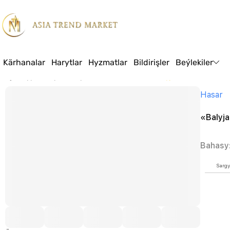
Kärhanalar
Harytlar
Hyzmatlar
Bildirişler
Beýlekiler
Baş sahypa
Harytlar
Azyk
Konditer önümleri
«Balyjak» krekeri
Hasar
«Balyja
Bahasy
Sargy