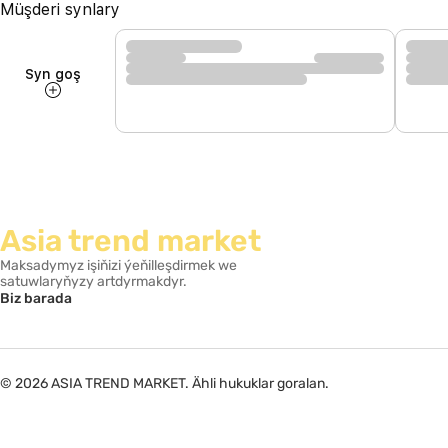
Müşderi synlary
Syn goş
Asia trend market
Maksadymyz işiňizi ýeňilleşdirmek we
satuwlaryňyzy artdyrmakdyr.
Biz barada
© 2026 ASIA TREND MARKET. Ähli hukuklar goralan.