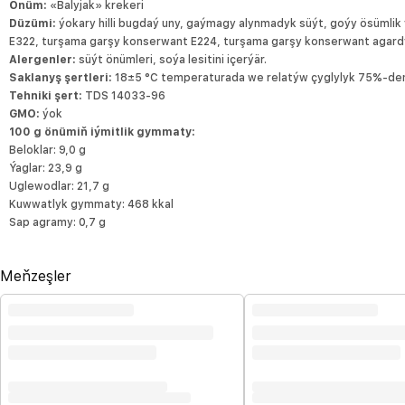
Önüm:
«Balyjak» krekeri
Düzümi:
ýokary hilli bugdaý uny, gaýmagy alynmadyk süýt, goýy ösümlik ý
E322, turşama garşy konserwant E224, turşama garşy konserwant agardyr
Alergenler:
süýt önümleri, soýa lesitini içerýär.
Saklanyş şertleri:
18±5 °С temperaturada we relatýw çyglylyk 75%-den
Tehniki şert:
TDS 14033-96
GMO:
ýok
100 g önümiň iýmitlik gymmaty:
Beloklar: 9,0 g
Ýaglar: 23,9 g
Uglewodlar: 21,7 g
Kuwwatlyk gymmaty: 468 kkal
Sap agramy: 0,7 g
Meňzeşler