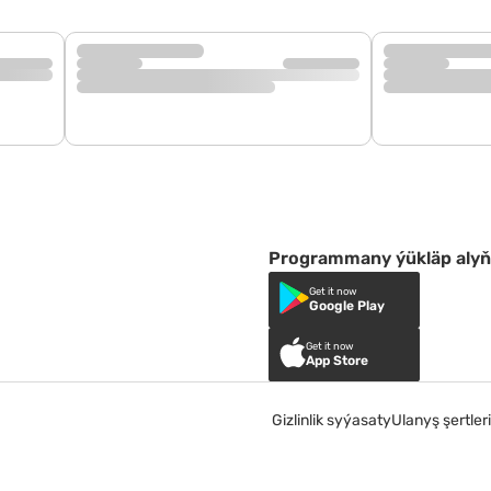
Programmany ýükläp alyň
Get it now
Google Play
Get it now
App Store
Gizlinlik syýasaty
Ulanyş şertleri