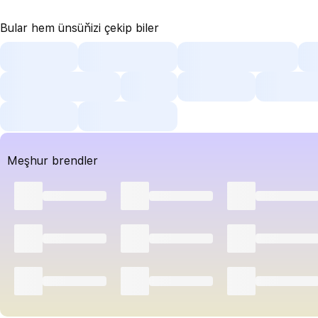
Bular hem ünsüňizi çekip biler
Meşhur brendler