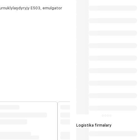
üns berýär, şeýle-de haýyr –sahabat we
jemgyýetçilik çärelerine gatnaşýar.
durnuklylaşdyryjy E503, emulgator
Logistika firmalary