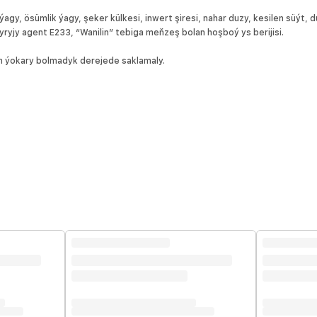
agy, ösümlik ýagy, şeker külkesi, inwert şiresi, nahar duzy, kesilen süýt, 
yjy agent E233, “Wanilin” tebiga meňzeş bolan hoşboý ys berijisi.
 ýokary bolmadyk derejede saklamaly.