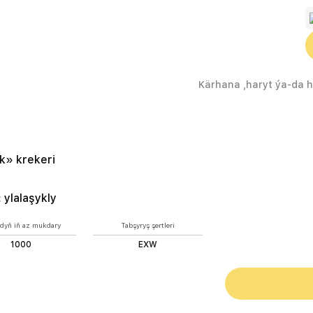
k» krekeri
:
ylalaşykly
dyň iň az mukdary
Tabşyryş şertleri
1000
EXW