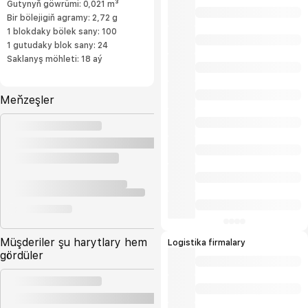
Gutynyň göwrümi: 0,021 m³
Bir bölejigiň agramy: 2,72 g
1 blokdaky bölek sany: 100
1 gutudaky blok sany: 24
Saklanyş möhleti: 18 aý
Meňzeşler
Müşderiler şu harytlary hem
Logistika firmalary
gördüler