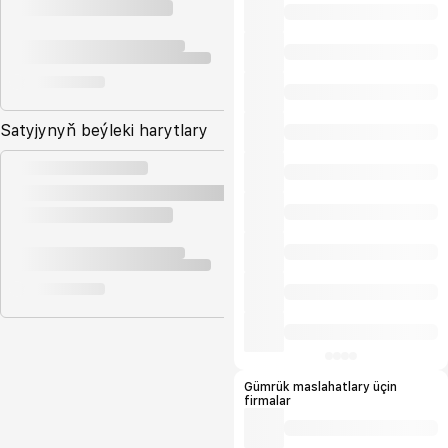
Satyjynyň beýleki harytlary
Gümrük maslahatlary üçin
firmalar