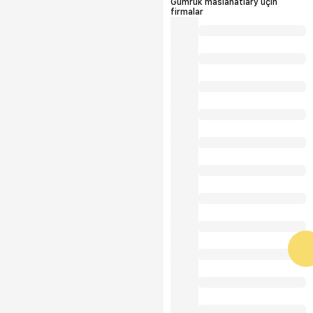
Gümrük maslahatlary üçin
firmalar