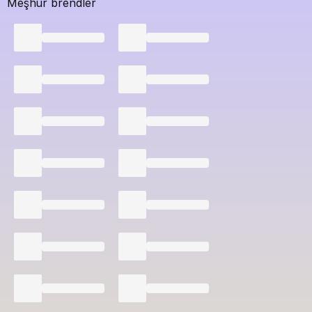
Meşhur brendler