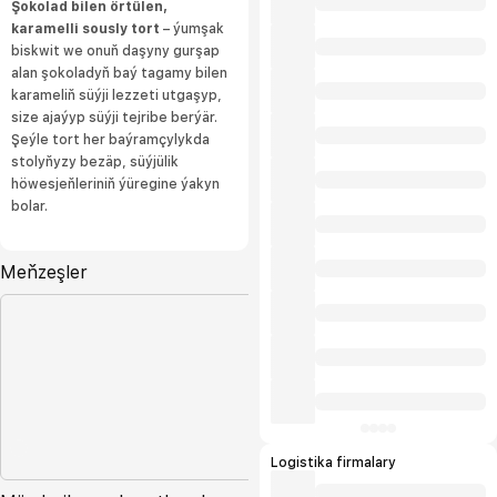
Şokolad bilen örtülen,
karamelli sously tort
– ýumşak
biskwit we onuň daşyny gurşap
alan şokoladyň baý tagamy bilen
karameliň süýji lezzeti utgaşyp,
size ajaýyp süýji tejribe berýär.
Şeýle tort her baýramçylykda
stolyňyzy bezäp, süýjülik
höwesjeňleriniň ýüregine ýakyn
bolar.
Meňzeşler
Logistika firmalary