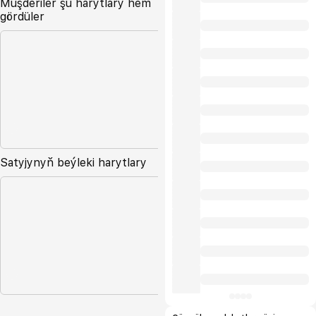
Müşderiler şu harytlary hem
gördüler
Satyjynyň beýleki harytlary