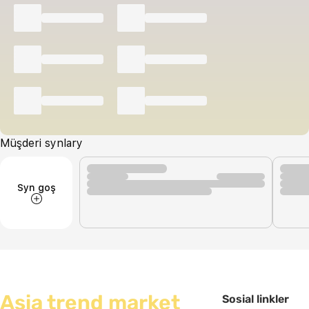
Müşderi synlary
Syn goş
Asia trend market
Sosial linkler