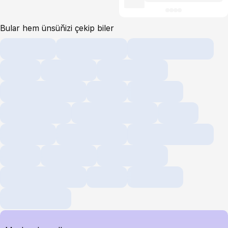
Bular hem ünsüňizi çekip biler