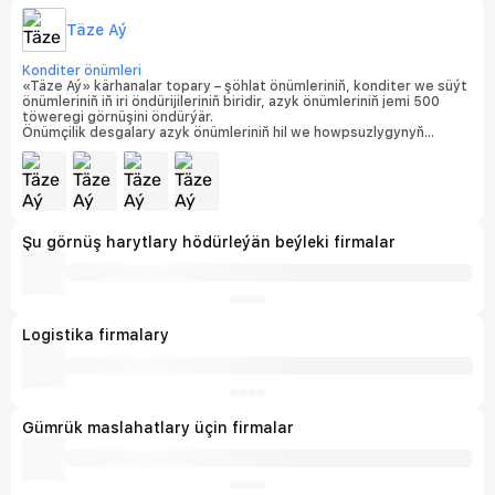
Täze Aý
Konditer önümleri
«Täze Aý» kärhanalar topary – şöhlat önümleriniň, konditer we süýt
önümleriniň iň iri öndürijileriniň biridir, azyk önümleriniň jemi 500
töweregi görnüşini öndürýär.
Önümçilik desgalary azyk önümleriniň hil we howpsuzlygynyň
halkara standartlarynyň talaplaryna laýyklykda
sertifikatlaşdyrylandyr. Kärhanalarda ISO 9001:2015 talaplaryna
laýyk gelýän hil dolandyryş ulgamy hem-de ISO 22000:2018 azyk
önümleriniň howpsuzlygyny dolandyrmak ulgamy işläp gelýär, bu
bolsa her bir fabrigiň degişlilyk şahadatnamalarynyň bolmagy bilen
tassyklanýar.
Şu görnüş harytlary hödürleýän beýleki firmalar
Logistika firmalary
Gümrük maslahatlary üçin firmalar