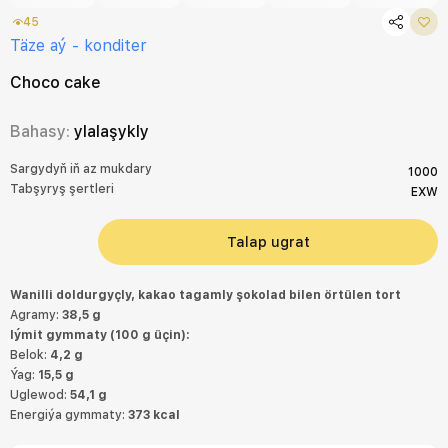
45
Täze aý - konditer
Choco cake
Bahasy:
ylalaşykly
Sargydyň iň az mukdary
1000
Tabşyryş şertleri
EXW
Talap ugrat
Wanilli doldurgyçly, kakao tagamly şokolad bilen örtülen tort
Agramy:
38,5 g
Iýmit gymmaty (100 g üçin):
Belok:
4,2 g
Ýag:
15,5 g
Uglewod:
54,1 g
Energiýa gymmaty:
373 kcal