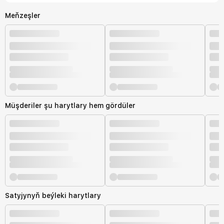
Meňzeşler
Müşderiler şu harytlary hem gördüler
Satyjynyň beýleki harytlary