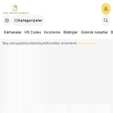
Kategoriýalar
Kärhanalar
HS Codes
Incoterms
Bildirişler
Gümrük nokatlar
B
Baş sahypa
Harytlar
Azyk
Konditer önümleri
Choco cake