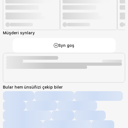
Müşderi synlary
Syn goş
Bular hem ünsüňizi çekip biler