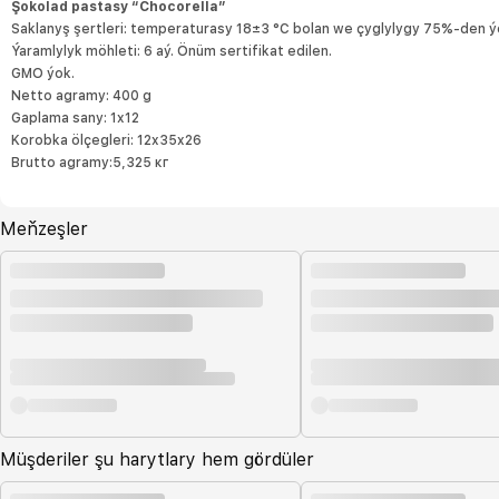
Şokolad pastasy “Chocorella”
Saklanyş şertleri: temperaturasy 18±3 °С bolan we çyglylygy 75%-den ý
Ýaramlylyk möhleti: 6 aý. Önüm sertifikat edilen.
GMO ýok.
Netto agramy: 400 g
Gaplama sany: 1x12
Korobka ölçegleri: 12x35x26
Brutto agramy:5,325 кг
Meňzeşler
Müşderiler şu harytlary hem gördüler