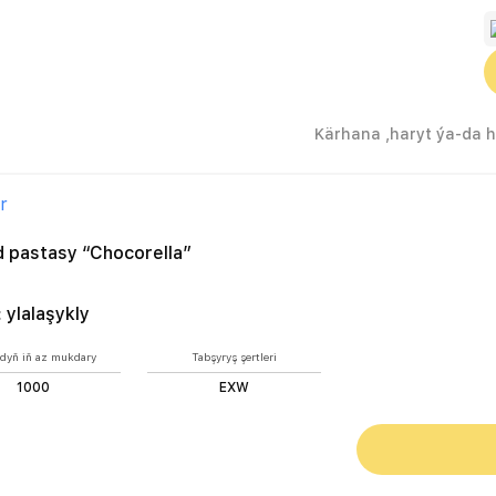
r
 pastasy “Chocorella”
:
ylalaşykly
dyň iň az mukdary
Tabşyryş şertleri
1000
EXW