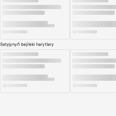
Satyjynyň beýleki harytlary