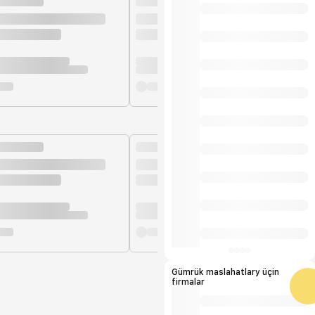
Gümrük maslahatlary üçin
firmalar