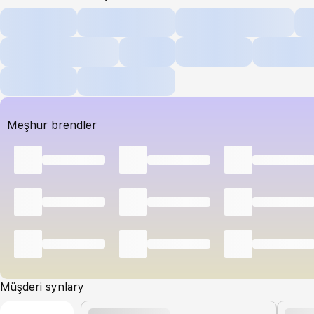
Meşhur brendler
Müşderi synlary