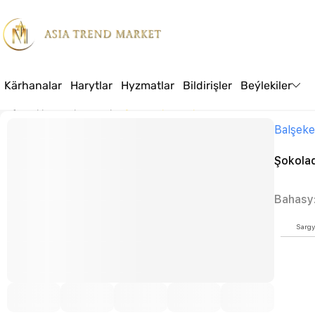
Kärhanalar
Harytlar
Hyzmatlar
Bildirişler
Beýlekiler
Baş sahypa
Harytlar
Azyk
Şokolad pastasy “Chocorella”
Balşeke
Şokolad
Bahasy
Sargy