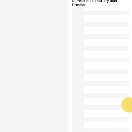
Gümrük maslahatlary üçin
firmalar