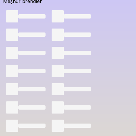
Meşhur brendler