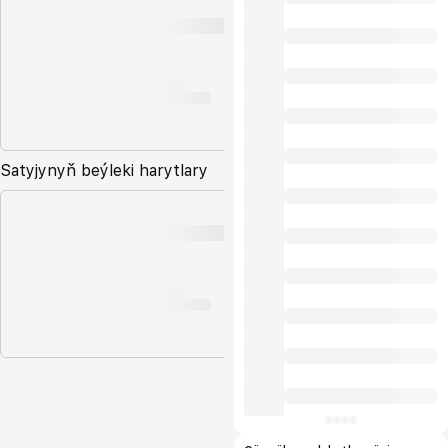
Satyjynyň beýleki harytlary