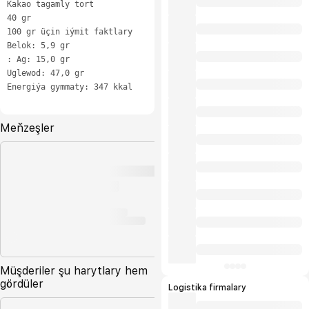
Kakao tagamly tort

40 gr

100 gr üçin iýmit faktlary

Belok: 5,9 gr

: Ag: 15,0 gr

Uglewod: 47,0 gr

Energiýa gymmaty: 347 kkal
Meňzeşler
Müşderiler şu harytlary hem
gördüler
Logistika firmalary