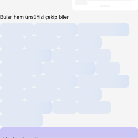
Bular hem ünsüňizi çekip biler