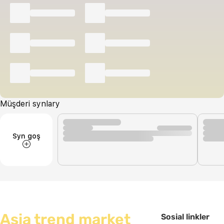
Müşderi synlary
Syn goş
Asia trend market
Sosial linkler