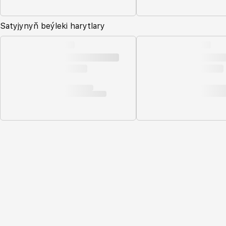
Satyjynyň beýleki harytlary