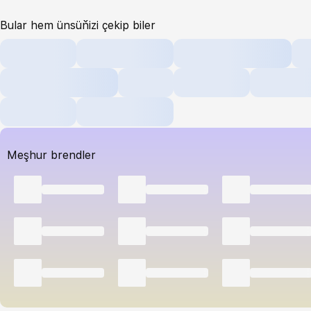
Bular hem ünsüňizi çekip biler
Meşhur brendler