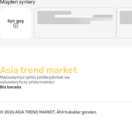
Müşderi synlary
Syn goş
Asia trend market
Maksadymyz işiňizi ýeňilleşdirmek we
satuwlaryňyzy artdyrmakdyr.
Biz barada
© 2026 ASIA TREND MARKET. Ähli hukuklar goralan.