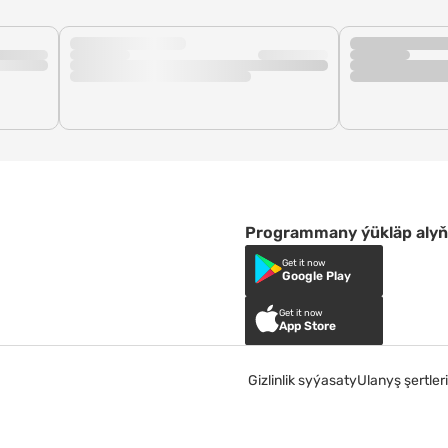
Programmany ýükläp alyň
Get it now
Google Play
Get it now
App Store
Gizlinlik syýasaty
Ulanyş şertleri