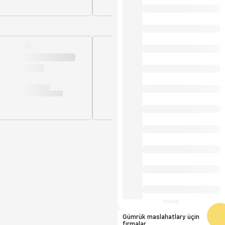
Gümrük maslahatlary üçin
firmalar