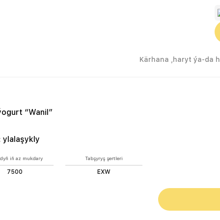
 ýogurt “Wanil”
:
ylalaşykly
dyň iň az mukdary
Tabşyryş şertleri
7500
EXW