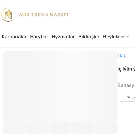
Kärhanalar
Harytlar
Hyzmatlar
Bildirişler
Beýlekiler
Baş sahypa
Harytlar
Azyk
Süýt önümleri
Içilýän ýogurt “Wanil”
Däp
Içilýän
Bahasy
Sargy