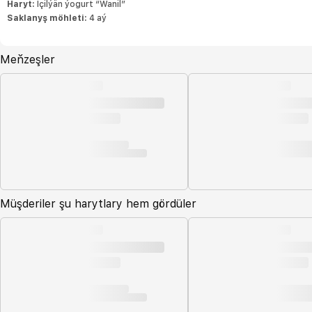
Haryt:
Içilýän ýogurt “Wanil”
Saklanyş möhleti:
4 aý
Meňzeşler
Müşderiler şu harytlary hem gördüler