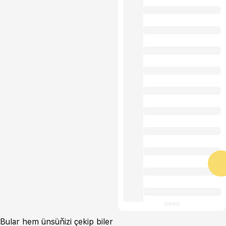
Bular hem ünsüňizi çekip biler