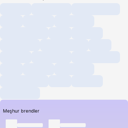
Meşhur brendler