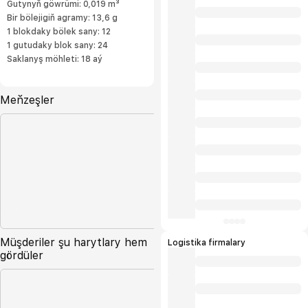
Gutynyň göwrümi: 0,019 m³
Bir bölejigiň agramy: 13,6 g
1 blokdaky bölek sany: 12
1 gutudaky blok sany: 24
Saklanyş möhleti: 18 aý
Meňzeşler
Müşderiler şu harytlary hem
Logistika firmalary
gördüler