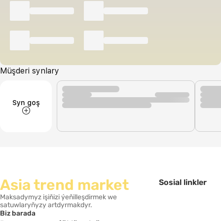
Müşderi synlary
Syn goş
Asia trend market
Sosial linkler
Maksadymyz işiňizi ýeňilleşdirmek we
satuwlaryňyzy artdyrmakdyr.
Biz barada