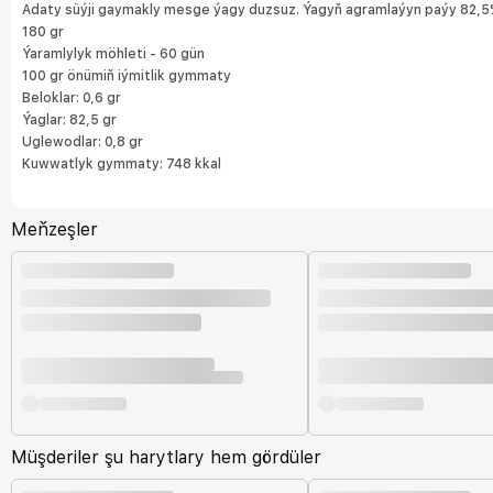
Adaty süýji gaymakly mesge ýagy duzsuz. Ýagyň agramlaýyn paýy 82,
180 gr
Ýaramlylyk möhleti - 60 gün
100 gr önümiň iýmitlik gymmaty
Beloklar: 0,6 gr
Ýaglar: 82,5 gr
Uglewodlar: 0,8 gr
Kuwwatlyk gymmaty: 748 kkal
Meňzeşler
Müşderiler şu harytlary hem gördüler