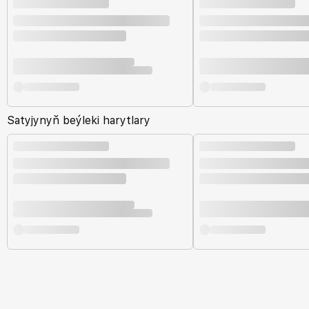
Satyjynyň beýleki harytlary