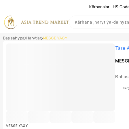
Kärhanalar
HS Cod
Baş sahypa
Harytlar
MESGE YAGY
Täze A
MESG
Bahas
Sar
MESGE YAGY