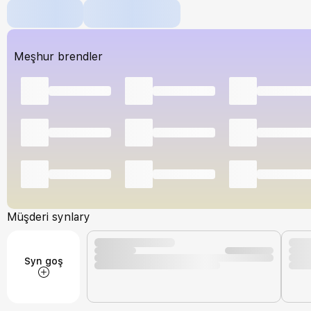
Meşhur brendler
Müşderi synlary
Syn goş