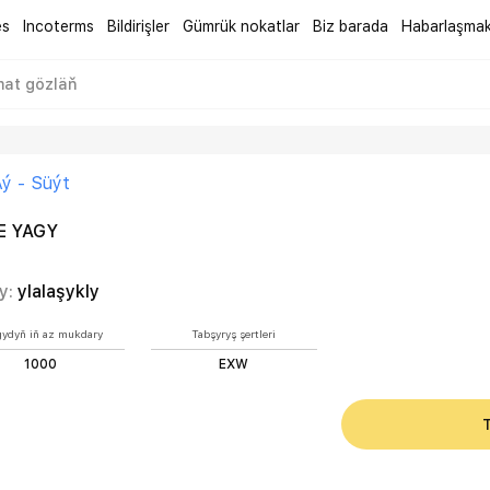
es
Incoterms
Bildirişler
Gümrük nokatlar
Biz barada
Habarlaşma
ý - Süýt
E YAGY
y:
ylalaşykly
gydyň iň az mukdary
Tabşyryş şertleri
1000
EXW