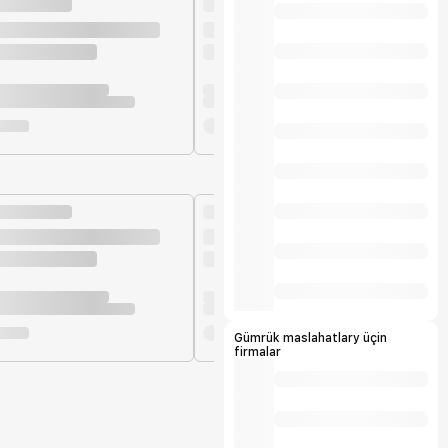
Gümrük maslahatlary üçin
firmalar