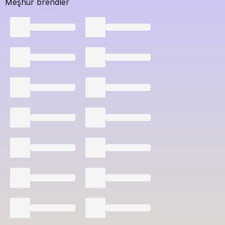
Meşhur brendler