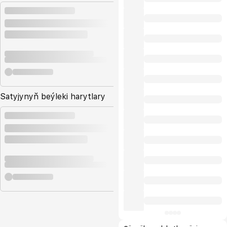
Satyjynyň beýleki harytlary