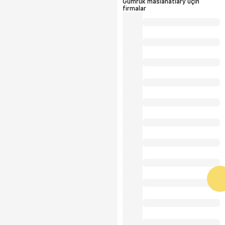
Gümrük maslahatlary üçin
firmalar