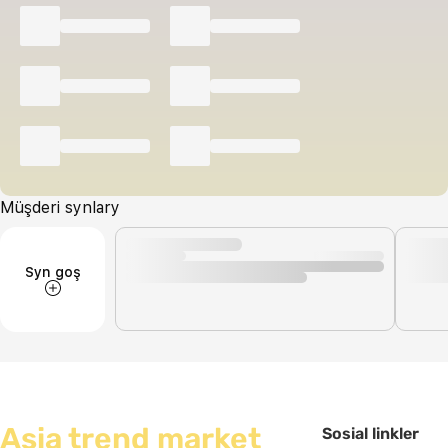
Müşderi synlary
Syn goş
Asia trend market
Sosial linkler