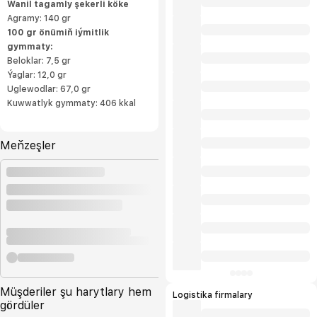
Wanil tagamly şekerli köke
Agramy: 140 gr
100 gr önümiň iýmitlik
gymmaty:
Beloklar: 7,5 gr
Ýaglar: 12,0 gr
Uglewodlar: 67,0 gr
Kuwwatlyk gymmaty: 406 kkal
Meňzeşler
Müşderiler şu harytlary hem
Logistika firmalary
gördüler