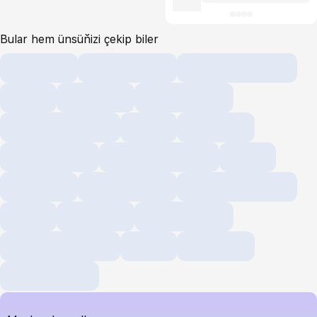
Bular hem ünsüňizi çekip biler