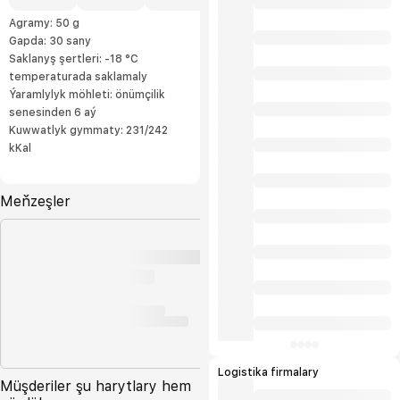
biziň ilatymyzda uly islege eýe.
Agramy: 50 g
Gapda: 30 sany
Saklanyş şertleri: -18 °C
temperaturada saklamaly
Ýaramlylyk möhleti: önümçilik
senesinden 6 aý
Kuwwatlyk gymmaty: 231/242
kKal
Meňzeşler
Logistika firmalary
Müşderiler şu harytlary hem