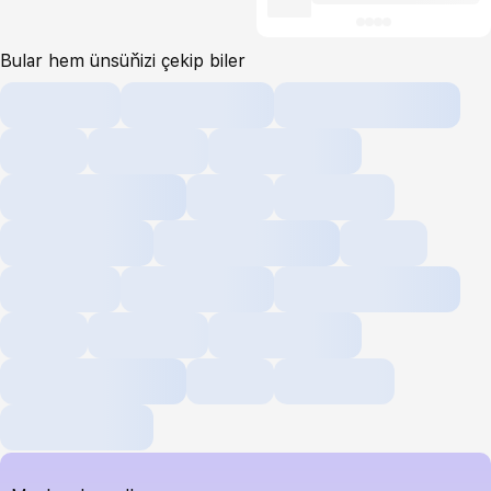
Bular hem ünsüňizi çekip biler