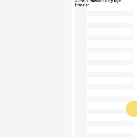
Gümrük maslahatlary üçin
firmalar