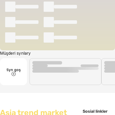
Müşderi synlary
Syn goş
Asia trend market
Sosial linkler