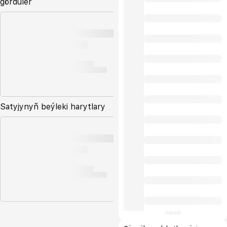
gördüler
Satyjynyň beýleki harytlary