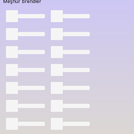
Meşhur brendler