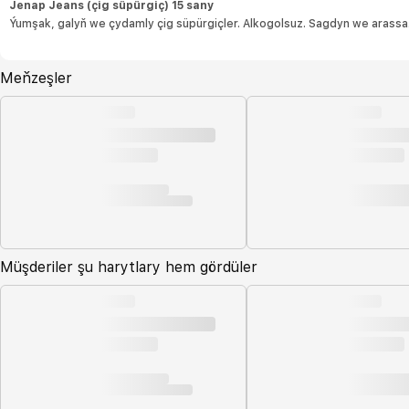
Jenap Jeans (çig süpürgiç) 15 sany
Ýumşak, galyň we çydamly çig süpürgiçler. Alkogolsuz. Sagdyn we arassa
Meňzeşler
Müşderiler şu harytlary hem gördüler