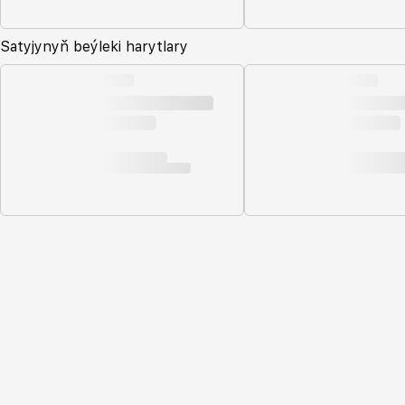
Satyjynyň beýleki harytlary