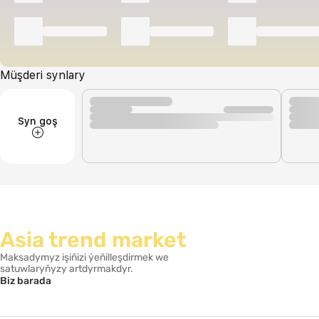
Müşderi synlary
Syn goş
Asia trend market
Maksadymyz işiňizi ýeňilleşdirmek we
satuwlaryňyzy artdyrmakdyr.
Biz barada