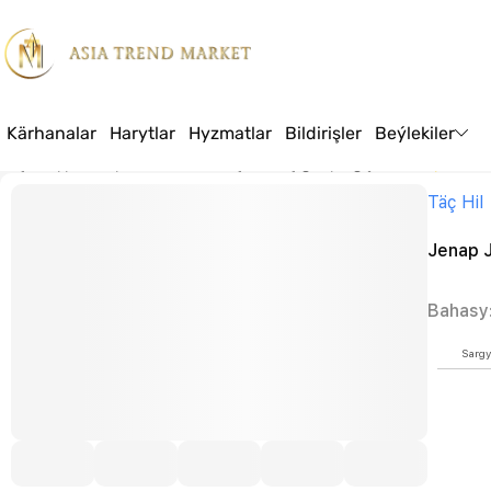
Kärhanalar
Harytlar
Hyzmatlar
Bildirişler
Beýlekiler
Baş sahypa
Harytlar
Tämizlik serişdeleri
Çig süpürgiçler
Jenap Jeans 
Täç Hil
Jenap J
Bahasy
Sargy