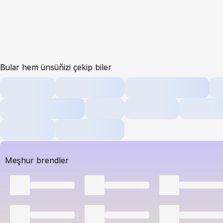
Bular hem ünsüňizi çekip biler
Meşhur brendler