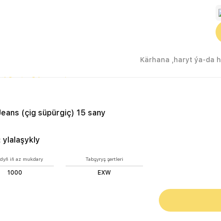
(çig süpürgiç) 15 sany
eans (çig süpürgiç) 15 sany
:
ylalaşykly
dyň iň az mukdary
Tabşyryş şertleri
1000
EXW