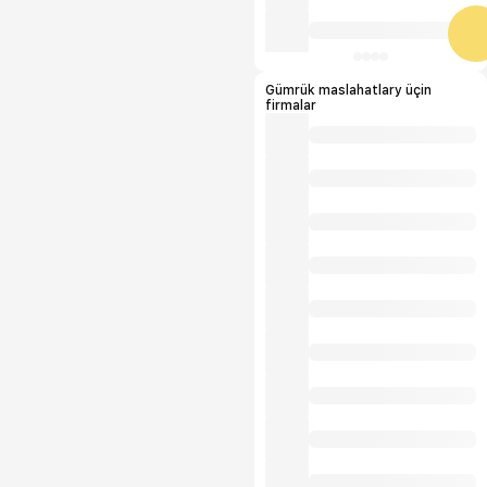
Gümrük maslahatlary üçin
firmalar