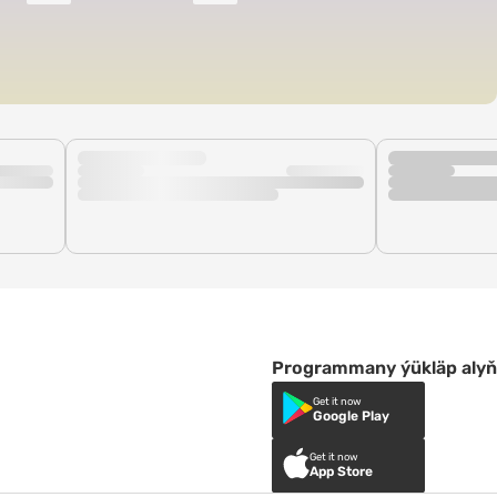
Programmany ýükläp alyň
Get it now
Google Play
Get it now
App Store