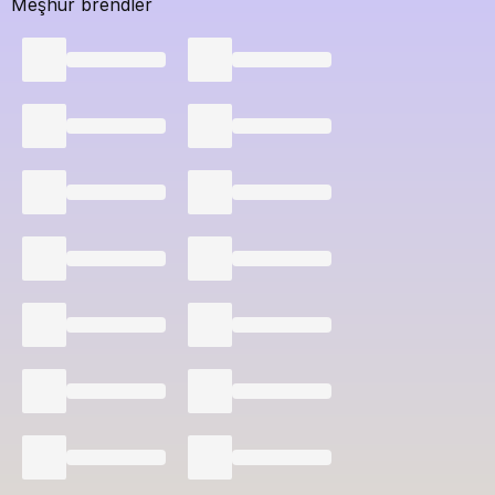
Meşhur brendler