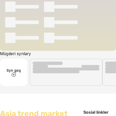
Müşderi synlary
Syn goş
Asia trend market
Sosial linkler