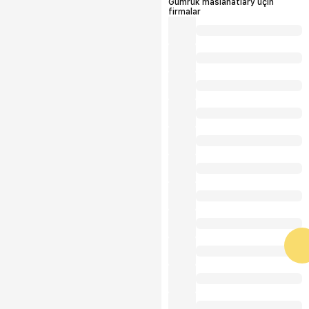
Gümrük maslahatlary üçin
firmalar