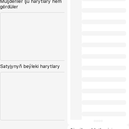
Müşderiler şu harytlary hem
gördüler
Satyjynyň beýleki harytlary