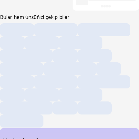
Bular hem ünsüňizi çekip biler