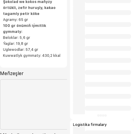
Şokolad we kokos maňyzy
örtükli, zefir huruşly, kakao
tagamly petir köke
Agramy: 65 gr
100 gr önümiň iýmitlik
gymmaty:
Beloklar: 5,6 gr
Ýaglar: 19,8 gr
Uglewodlar: 57,4 gr
Kuwwatlyk gymmaty: 430,2 kkal
Meňzeşler
Logistika firmalary