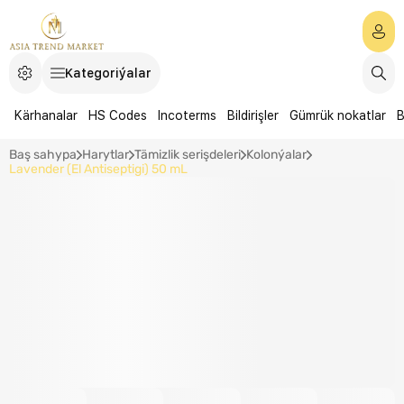
Kategoriýalar
Kärhanalar
HS Codes
Incoterms
Bildirişler
Gümrük nokatlar
B
Baş sahypa
Harytlar
Tämizlik serişdeleri
Kolonýalar
Lavender (El Antiseptigi) 50 mL