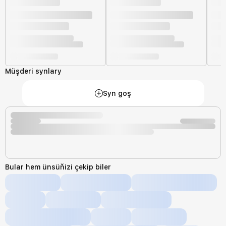
Müşderi synlary
Syn goş
Bular hem ünsüňizi çekip biler