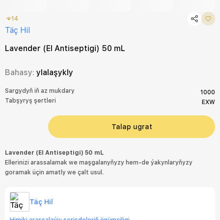
14
Täç Hil
Lavender (El Antiseptigi) 50 mL
Bahasy:
ylalaşykly
Sargydyň iň az mukdary
1000
Tabşyryş şertleri
EXW
Talap ugrat
Lavender (El Antiseptigi) 50 mL
Ellerinizi arassalamak we maşgalanyňyzy hem-de ýakynlaryňyzy
goramak üçin amatly we çalt usul.
Täç Hil