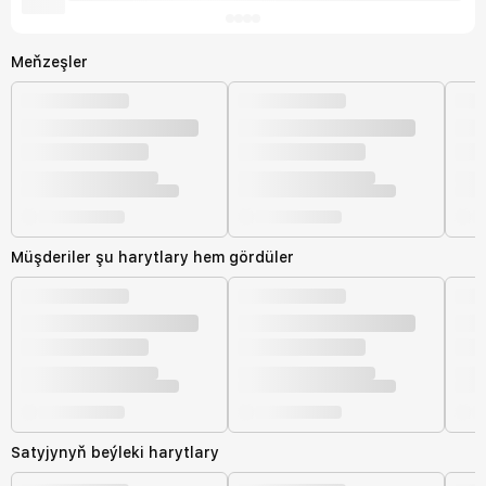
Meňzeşler
Müşderiler şu harytlary hem gördüler
Satyjynyň beýleki harytlary