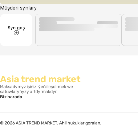
Müşderi synlary
Syn goş
Asia trend market
Maksadymyz işiňizi ýeňilleşdirmek we
satuwlaryňyzy artdyrmakdyr.
Biz barada
© 2026 ASIA TREND MARKET. Ähli hukuklar goralan.