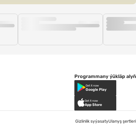
Programmany ýükläp alyň
Get it now
Google Play
Get it now
App Store
Gizlinlik syýasaty
Ulanyş şertleri