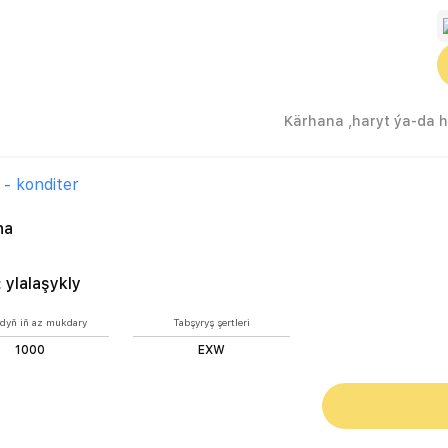
 - konditer
na
:
ylalaşykly
dyň iň az mukdary
Tabşyryş şertleri
1000
EXW