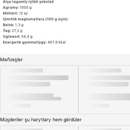
Alça tagamly içlikli şokolad
Agramy:
1000 g
Möhleti:
12 aý
Iýmitlik maglumatlary (100 g üçin):
Belok:
1,3 g
Ýag:
27,2 g
Uglewod:
54,4 g
Energetik gymmatlygy:
467,6 kkal
Meňzeşler
Müşderiler şu harytlary hem gördüler