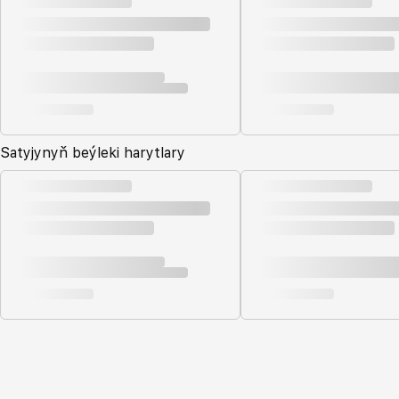
Satyjynyň beýleki harytlary