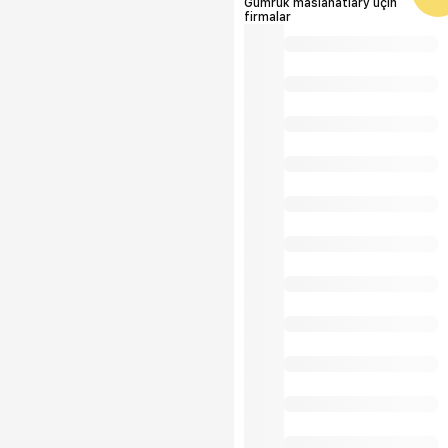
Gümrük maslahatlary üçin
firmalar