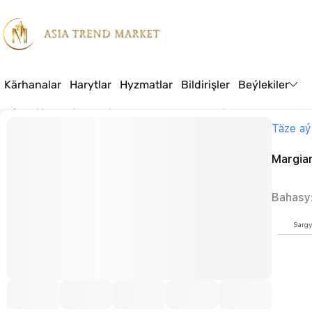
Kärhanalar
Harytlar
Hyzmatlar
Bildirişler
Beýlekiler
Baş sahypa
Harytlar
Azyk
Konditer önümleri
Margiana
Täze aý
Margia
Bahasy
Sargy