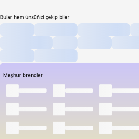
Bular hem ünsüňizi çekip biler
Meşhur brendler