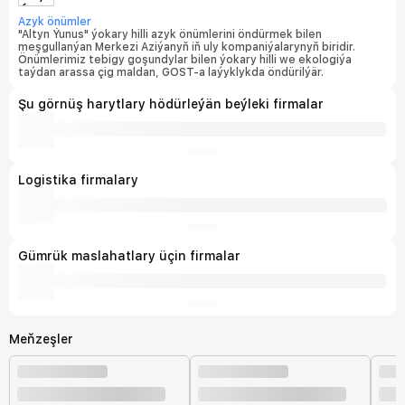
Azyk önümler
"Altyn Ýunus" ýokary hilli azyk önümlerini öndürmek bilen
meşgullanýan Merkezi Aziýanyň iň uly kompaniýalarynyň biridir.
Önümlerimiz tebigy goşundylar bilen ýokary hilli we ekologiýa
taýdan arassa çig maldan, GOST-a laýyklykda öndürilýär.
Şu görnüş harytlary hödürleýän beýleki firmalar
Logistika firmalary
Gümrük maslahatlary üçin firmalar
Meňzeşler