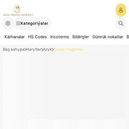
Kategoriýalar
Kärhanalar
HS Codes
Incoterms
Bildirişler
Gümrük nokatlar
B
Baş sahypa
Harytlar
Azyk
Narpyz tagamly