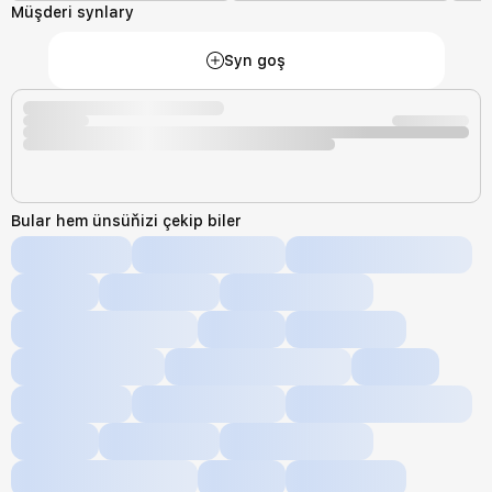
Müşderi synlary
Syn goş
Bular hem ünsüňizi çekip biler