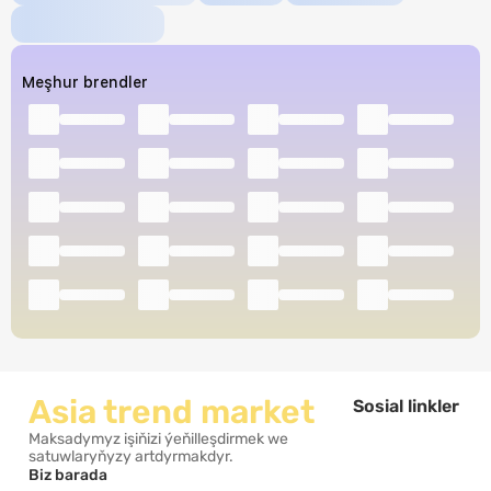
Meşhur brendler
Asia trend market
Sosial linkler
Maksadymyz işiňizi ýeňilleşdirmek we
satuwlaryňyzy artdyrmakdyr.
Biz barada