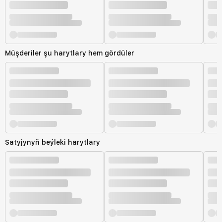
Müşderiler şu harytlary hem gördüler
Satyjynyň beýleki harytlary