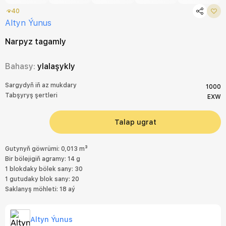
40
Altyn Ýunus
Narpyz tagamly
Bahasy:
ylalaşykly
Sargydyň iň az mukdary
1000
Tabşyryş şertleri
EXW
Talap ugrat
Gutynyň göwrümi: 0,013 m³
Bir bölejigiň agramy: 14 g
1 blokdaky bölek sany: 30
1 gutudaky blok sany: 20
Saklanyş möhleti: 18 aý
Altyn Ýunus