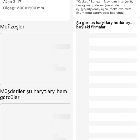
“Kaskad” kompaniýasyndan interýer üçin
Aýna 3-17
bezeg serişdelerini ýa-da islendik
Ölçegi: 800×1200 mm.
çylşyrymlykdaky aýna, mebel we metal
önümlerini sargyt edip bilersiňiz.
Şu görnüş harytlary hödürleýän
Meňzeşler
beýleki firmalar
Müşderiler şu harytlary hem
gördüler