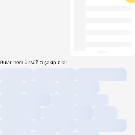
Bular hem ünsüňizi çekip biler