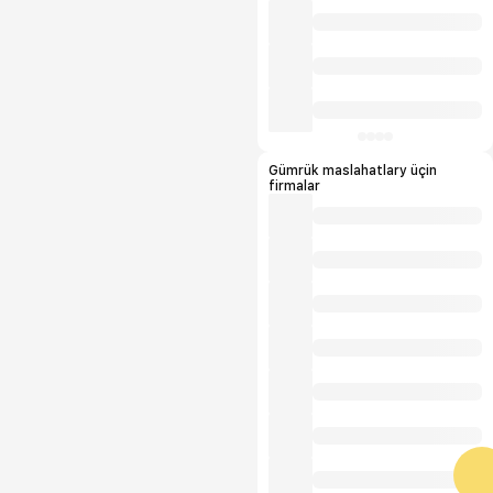
Gümrük maslahatlary üçin
firmalar