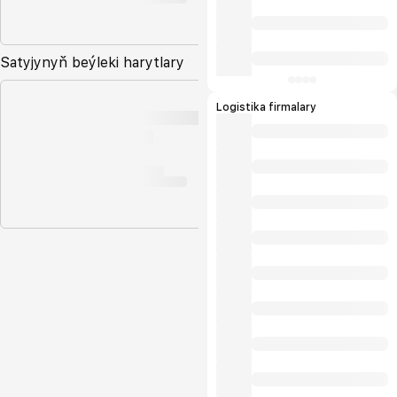
Satyjynyň beýleki harytlary
Logistika firmalary