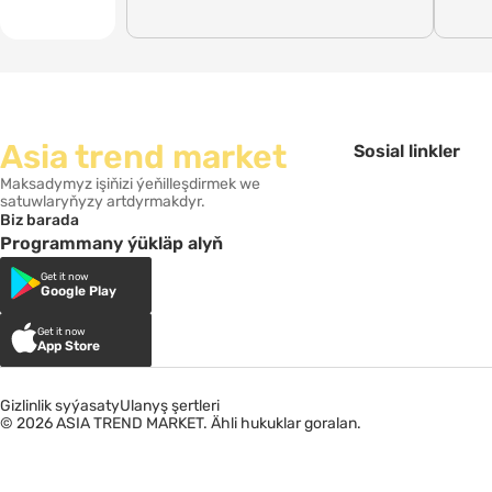
Asia trend market
Sosial linkler
Maksadymyz işiňizi ýeňilleşdirmek we
satuwlaryňyzy artdyrmakdyr.
Biz barada
Programmany ýükläp alyň
Get it now
Google Play
Get it now
App Store
Gizlinlik syýasaty
Ulanyş şertleri
© 2026 ASIA TREND MARKET. Ähli hukuklar goralan.