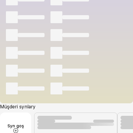
Müşderi synlary
Syn goş