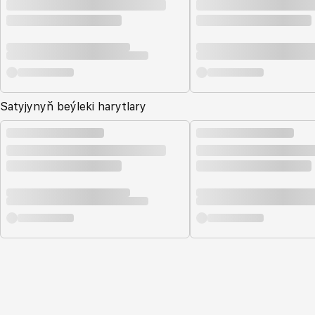
Satyjynyň beýleki harytlary