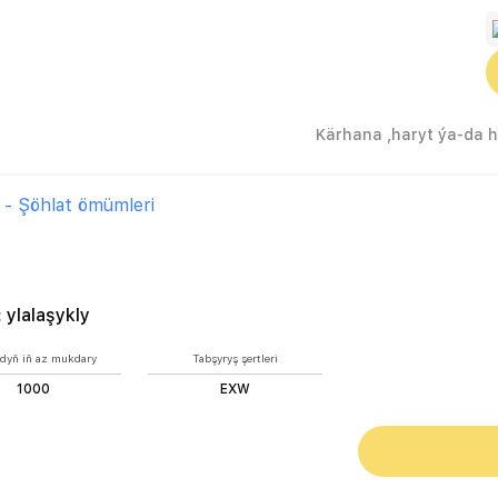
 - Şöhlat ömümleri
:
ylalaşykly
dyň iň az mukdary
Tabşyryş şertleri
1000
EXW