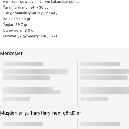
A derejeli sowadylan ýarym kakadylan şöhlat
Ýaramlylyk möhleti - 30 gün
100 gr önümiň iýmitlik gymmaty
Beloklar: 19,9 gr
Ýaglar: 39,7 gr
Uglewodlar: 3,9 gr
Kuwwatlyk gymmaty: 440,5 kkal
Meňzeşler
Müşderiler şu harytlary hem gördüler