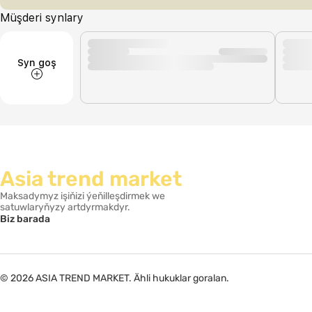
Müşderi synlary
Syn goş
Asia trend market
Maksadymyz işiňizi ýeňilleşdirmek we
satuwlaryňyzy artdyrmakdyr.
Biz barada
© 2026 ASIA TREND MARKET. Ähli hukuklar goralan.