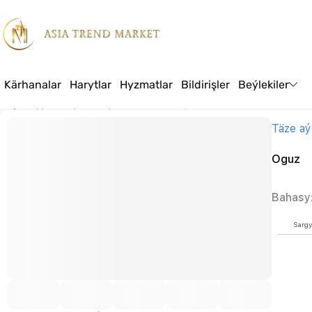
Kärhanalar
Harytlar
Hyzmatlar
Bildirişler
Beýlekiler
Baş sahypa
Harytlar
Azyk
Et önümleri
Oguz
Täze aý
Oguz
Bahasy
Sargy