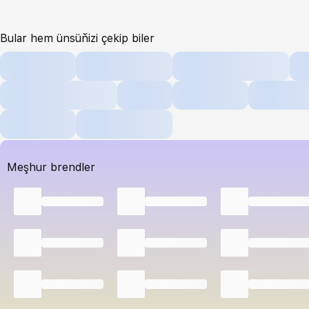
Bular hem ünsüňizi çekip biler
Meşhur brendler