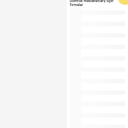
Gümrük maslahatlary üçin
firmalar