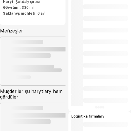
Haryt:
Şetdaly şiresi
Göwrümi:
330 ml
Saklanyş möhleti:
6 aý
Meňzeşler
Müşderiler şu harytlary hem
gördüler
Logistika firmalary