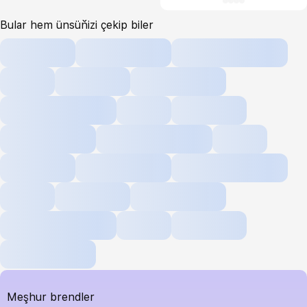
Bular hem ünsüňizi çekip biler
Meşhur brendler