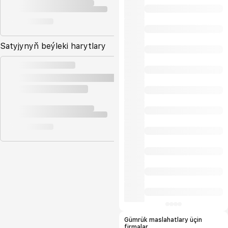
Satyjynyň beýleki harytlary
Gümrük maslahatlary üçin
firmalar