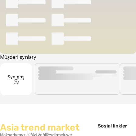
Müşderi synlary
Syn goş
Asia trend market
Sosial linkler
Maksadymyz işiňizi ýeňilleşdirmek we