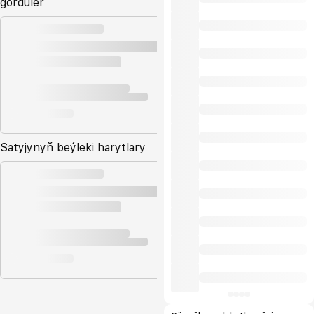
gördüler
Satyjynyň beýleki harytlary