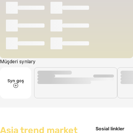
Müşderi synlary
Syn goş
Asia trend market
Sosial linkler