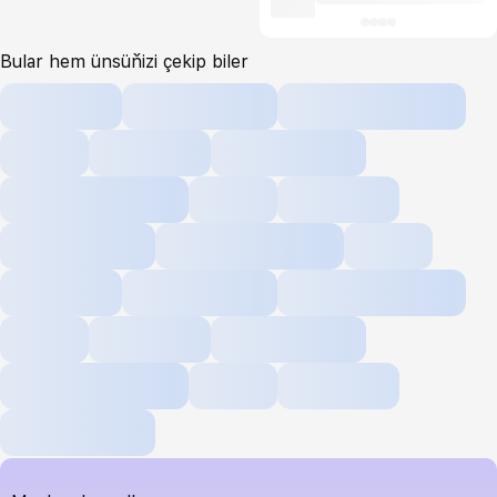
Bular hem ünsüňizi çekip biler