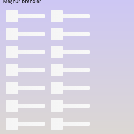
Meşhur brendler