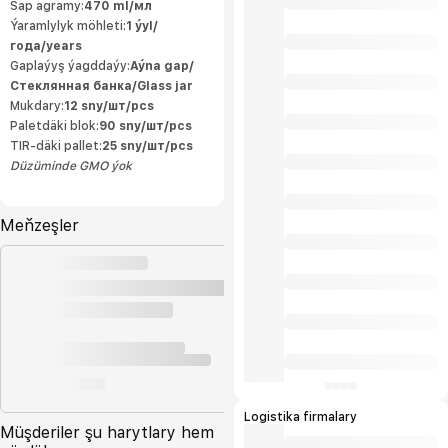
ähli önümçilik ulgamlary dolandyryş
Sap agramy:
470 ml/мл
standartlarynyň we ISO9001:2015 we
Ýaramlylyk möhleti:
1 ýyl/
HACCP talaplaryna laýyk gelýär.
Öndürilen önümleriň ýokary hilli halkara
года/years
ülňülerine laýyk gelýär we öndürijä
eksport etmäge mümkinçilik berýär.
Gaplaýyş ýagddaýy:
Aýna gap/
Önümlerimiziň tebigylygy «Owadan
Стеклянная банка/Glass jar
Ülke» hojalyk jemgyýetiniň ähli önümleri
içerki telekeçiler tarapyndan ösdürilip
Mukdary:
12 sny/шт/pcs
ýetişdirilýän ekalogiýa taýdan arassa oba
hojalyk önümlerinden öndürilýär. Biziň
Paletdäki blok:
90 sny/шт/pcs
kärhanamyzda döwrebap tehnalogiýalar
TIR-däki pallet:
25 sny/шт/pcs
bilen öndürilýän ýokary hilli önümler
daşary ýurtdan gelýän önümleriň ornuny
Düzüminde GMO ýok
tutyp elýeterli bahalarda ak
bazarlarymyzy bezeýär we önümlerimiz
halkymyz tarapyndan uly islegler bilen
sarp edilýän önümleriň ilkinjileriniň
hatarynda gelýär. Bu bolsa bize
Meňzeşler
önümlerimiziň içerki bazarlarmyzdan
artan bölegini eksport etmäge bolan
mümkinçiligimizi artdyrýar.
Logistika firmalary
Müşderiler şu harytlary hem