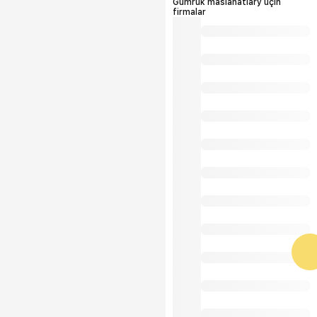
Gümrük maslahatlary üçin
firmalar