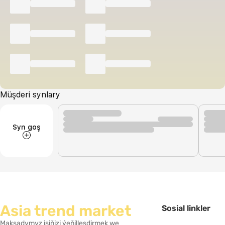
Müşderi synlary
Syn goş
Asia trend market
Sosial linkler
Maksadymyz işiňizi ýeňilleşdirmek we