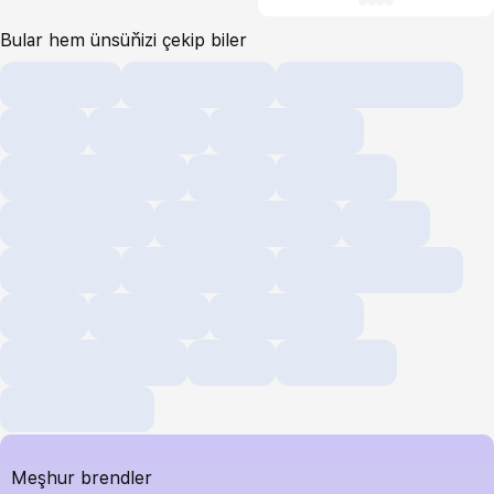
Bular hem ünsüňizi çekip biler
Meşhur brendler