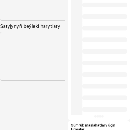
Satyjynyň beýleki harytlary
Gümrük maslahatlary üçin
firmalar