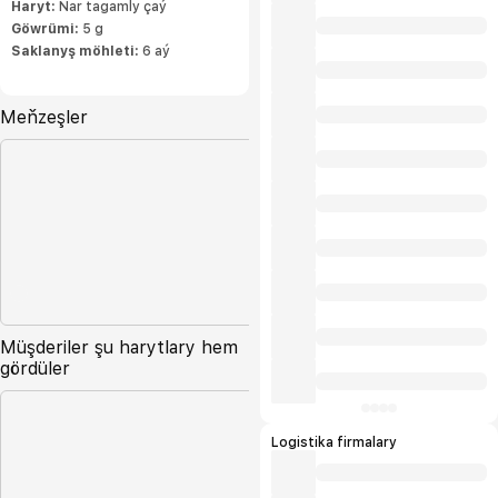
Haryt:
Nar tagamly çaý
Göwrümi:
5 g
Saklanyş möhleti:
6 aý
Meňzeşler
Müşderiler şu harytlary hem
gördüler
Logistika firmalary