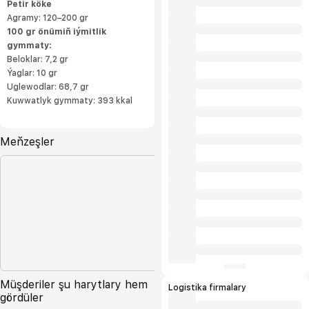
Petir köke
Agramy: 120–200 gr
100 gr önümiň iýmitlik
gymmaty:
Beloklar: 7,2 gr
Ýaglar: 10 gr
Uglewodlar: 68,7 gr
Kuwwatlyk gymmaty: 393 kkal
Meňzeşler
Müşderiler şu harytlary hem
Logistika firmalary
gördüler