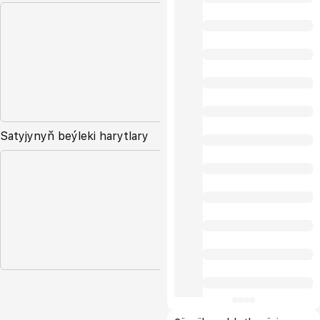
Satyjynyň beýleki harytlary