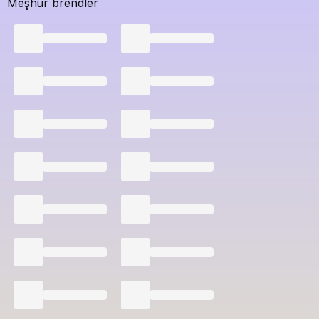
Meşhur brendler