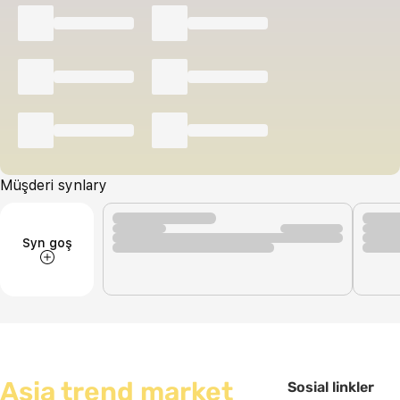
Müşderi synlary
Syn goş
Asia trend market
Sosial linkler