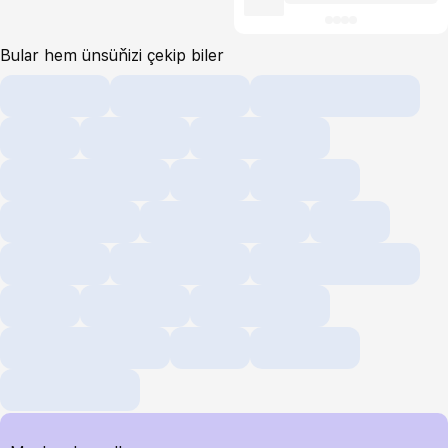
Bular hem ünsüňizi çekip biler