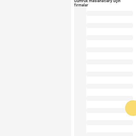
Gümrük maslahatlary üçin
firmalar