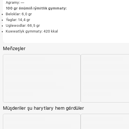
Agramy: —
100 gr önümiň iýmitlik gymmaty:
Beloklar: 6,0 gr
Ýaglar: 14,4 gr
Uglewodlar: 66,5 gr
Kuwwatlyk gymmaty: 420 kkal
Meňzeşler
Müşderiler şu harytlary hem gördüler