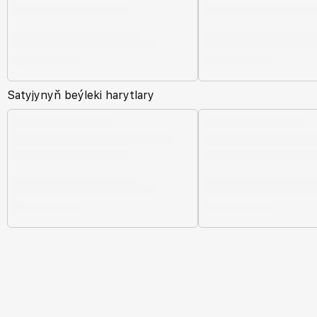
Satyjynyň beýleki harytlary