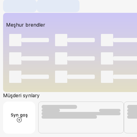
Meşhur brendler
Müşderi synlary
Syn goş