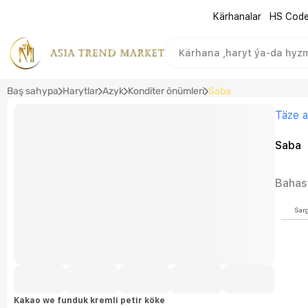
Kärhanalar
HS Cod
Baş sahypa
Harytlar
Azyk
Konditer önümleri
Saba
Täze a
Saba
Bahas
Sar
Kakao we funduk kremli petir köke