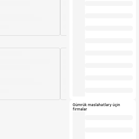
Gümrük maslahatlary üçin
firmalar