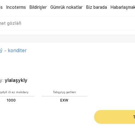
es
Incoterms
Bildirişler
Gümrük nokatlar
Biz barada
Habarlaşma
ý - konditer
y:
ylalaşykly
gydyň iň az mukdary
Tabşyryş şertleri
1000
EXW