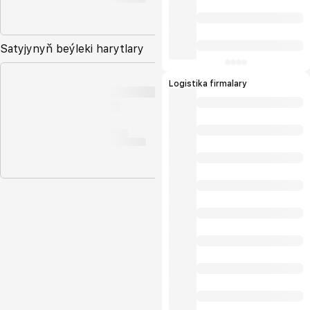
Satyjynyň beýleki harytlary
Logistika firmalary