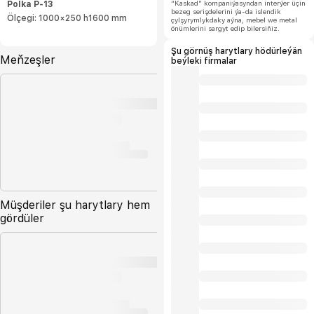
“Kaskad” kompaniýasyndan interýer üçin
Polka P-13
bezeg serişdelerini ýa-da islendik
Ölçegi: 1000×250 h1600 mm
çylşyrymlykdaky aýna, mebel we metal
önümlerini sargyt edip bilersiňiz.
Şu görnüş harytlary hödürleýän
Meňzeşler
beýleki firmalar
Müşderiler şu harytlary hem
gördüler