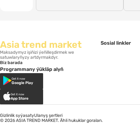
Asia trend market
Sosial linkler
Maksadymyz işiňizi ýeňilleşdirmek we
satuwlaryňyzy artdyrmakdyr.
Biz barada
Programmany ýükläp alyň
Get it now
Google Play
Get it now
App Store
Gizlinlik syýasaty
Ulanyş şertleri
© 2026 ASIA TREND MARKET. Ähli hukuklar goralan.