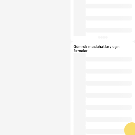
Gümrük maslahatlary üçin
firmalar