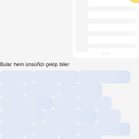
Bular hem ünsüňizi çekip biler