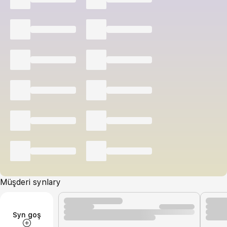
Müşderi synlary
Syn goş