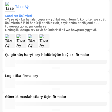
Täze Aý
Konditer önümleri
«Täze Aý» kärhanalar topary – şöhlat önümleriniň, konditer we süýt
önümleriniň iň iri öndürijileriniň biridir, azyk önümleriniň jemi 500
töweregi görnüşini öndürýär.
Önümçilik desgalary azyk önümleriniň hil we howpsuzlygynyň
halkara standartlarynyň talaplaryna laýyklykda
sertifikatlaşdyrylandyr. Kärhanalarda ISO 9001:2015 talaplaryna
laýyk gelýän hil dolandyryş ulgamy hem-de ISO 22000:2018 azyk
önümleriniň howpsuzlygyny dolandyrmak ulgamy işläp gelýär, bu
bolsa her bir fabrigiň degişlilyk şahadatnamalarynyň bolmagy bilen
tassyklanýar.
Şu görnüş harytlary hödürleýän beýleki firmalar
Logistika firmalary
Gümrük maslahatlary üçin firmalar