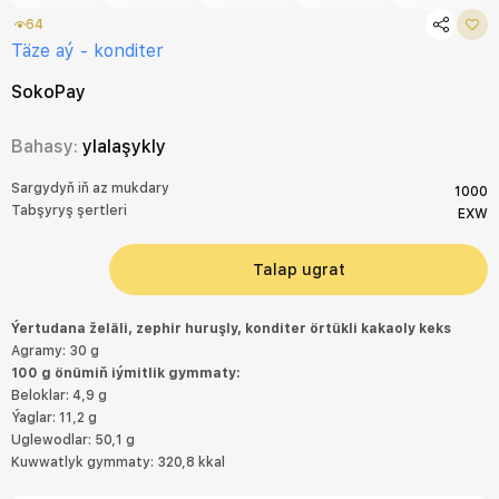
64
Täze aý - konditer
SokoPay
Bahasy:
ylalaşykly
Sargydyň iň az mukdary
1000
Tabşyryş şertleri
EXW
Talap ugrat
Ýertudana želäli, zephir huruşly, konditer örtükli kakaoly keks
Agramy: 30 g
100 g önümiň iýmitlik gymmaty:
Beloklar: 4,9 g
Ýaglar: 11,2 g
Uglewodlar: 50,1 g
Kuwwatlyk gymmaty: 320,8 kkal