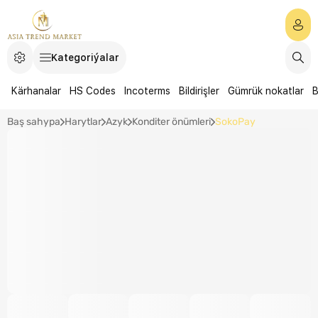
Kategoriýalar
Kärhanalar
HS Codes
Incoterms
Bildirişler
Gümrük nokatlar
B
Baş sahypa
Harytlar
Azyk
Konditer önümleri
SokoPay