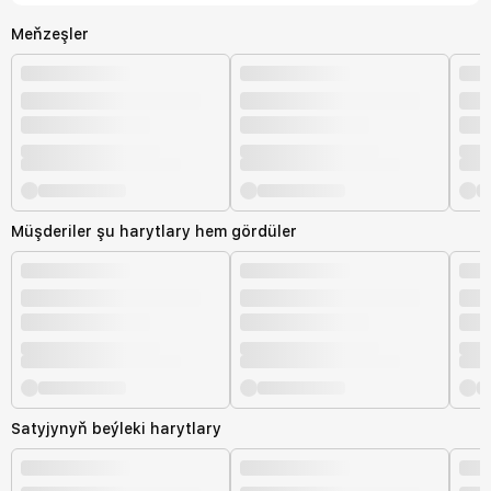
Meňzeşler
Müşderiler şu harytlary hem gördüler
Satyjynyň beýleki harytlary