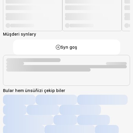
Müşderi synlary
Syn goş
Bular hem ünsüňizi çekip biler