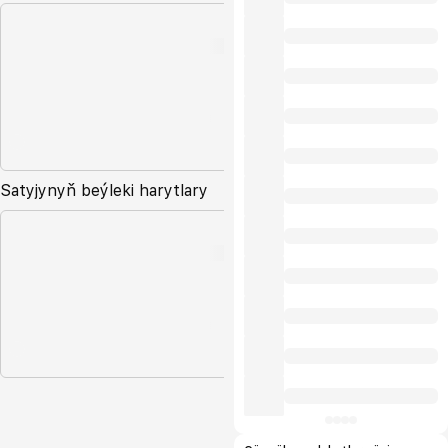
Satyjynyň beýleki harytlary