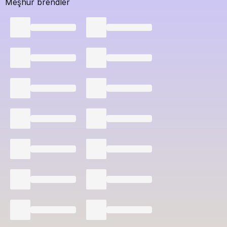
Meşhur brendler