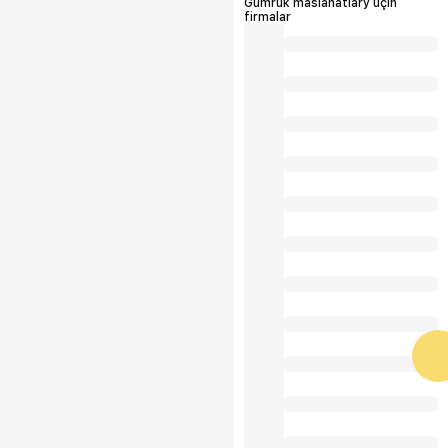
Gümrük maslahatlary üçin
firmalar