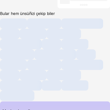
Bular hem ünsüňizi çekip biler