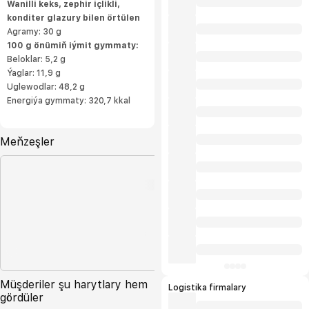
Wanilli keks, zephir içlikli,
konditer glazury bilen örtülen
Agramy: 30 g
100 g önümiň iýmit gymmaty:
Beloklar: 5,2 g
Ýaglar: 11,9 g
Uglewodlar: 48,2 g
Energiýa gymmaty: 320,7 kkal
Meňzeşler
Müşderiler şu harytlary hem
Logistika firmalary
gördüler