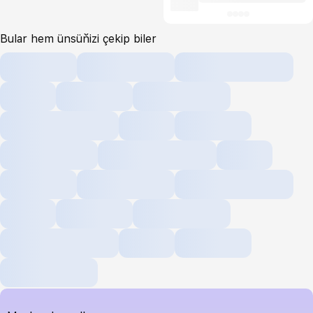
Bular hem ünsüňizi çekip biler