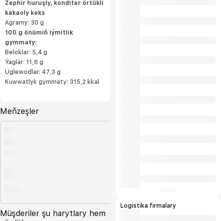
Zephir huruşly, konditer örtükli
kakaoly keks
Agramy: 30 g
100 g önümiň iýmitlik
gymmaty:
Beloklar: 5,4 g
Ýaglar: 11,6 g
Uglewodlar: 47,3 g
Kuwwatlyk gymmaty: 315,2 kkal
Meňzeşler
Logistika firmalary
Müşderiler şu harytlary hem