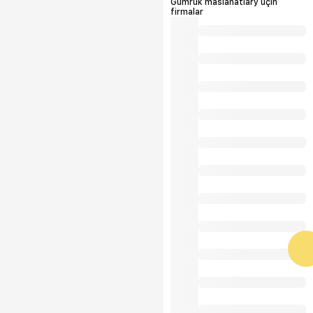
Gümrük maslahatlary üçin
firmalar