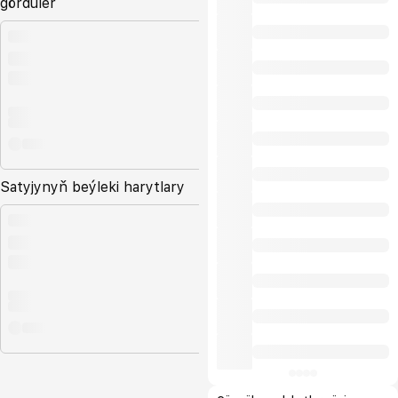
gördüler
Satyjynyň beýleki harytlary