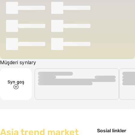
Müşderi synlary
Syn goş
Asia trend market
Sosial linkler