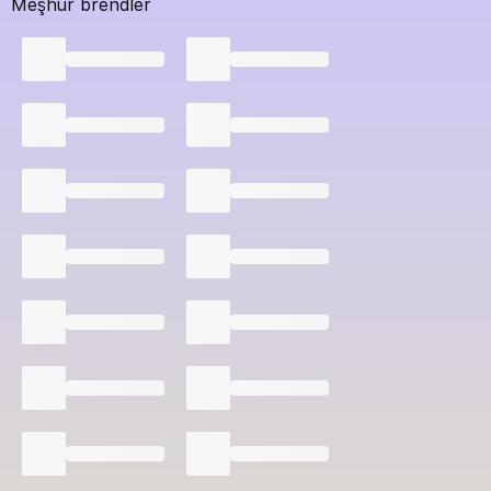
Meşhur brendler