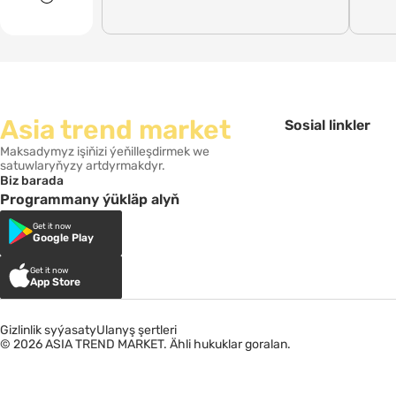
Asia trend market
Sosial linkler
Maksadymyz işiňizi ýeňilleşdirmek we
satuwlaryňyzy artdyrmakdyr.
Biz barada
Programmany ýükläp alyň
Get it now
Google Play
Get it now
App Store
Gizlinlik syýasaty
Ulanyş şertleri
© 2026 ASIA TREND MARKET. Ähli hukuklar goralan.