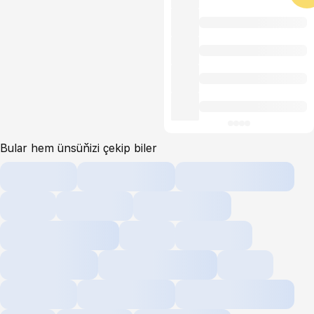
Bular hem ünsüňizi çekip biler