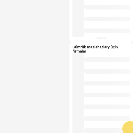
Gümrük maslahatlary üçin
firmalar