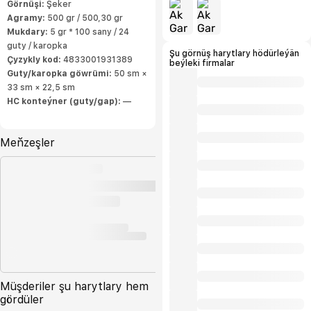
Kakao külkesi, iýmit sodasy, hamyr
Görnüşi:
Şeker
gabartma tozy, limon turşusy we beýleki
Agramy:
500 gr / 500,30 gr
ýörite konditer goşundylary
Mukdary:
5 gr * 100 sany / 24
guty / karopka
Şu görnüş harytlary hödürleýän
Çyzykly kod:
4833001931389
beýleki firmalar
Guty/karopka göwrümi:
50 sm ×
33 sm × 22,5 sm
HC konteýner (guty/gap):
—
Meňzeşler
Müşderiler şu harytlary hem
gördüler