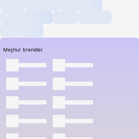
Meşhur brendler