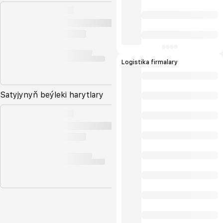
Logistika firmalary
Satyjynyň beýleki harytlary