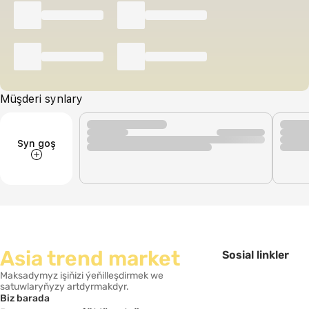
Müşderi synlary
Syn goş
Asia trend market
Sosial linkler
Maksadymyz işiňizi ýeňilleşdirmek we
satuwlaryňyzy artdyrmakdyr.
Biz barada