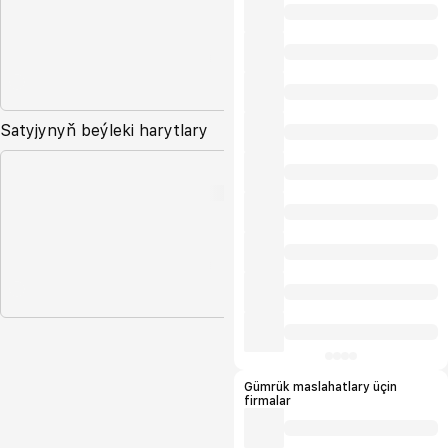
Satyjynyň beýleki harytlary
Gümrük maslahatlary üçin
firmalar