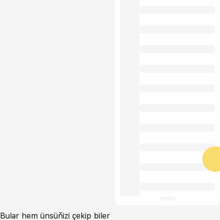
Bular hem ünsüňizi çekip biler