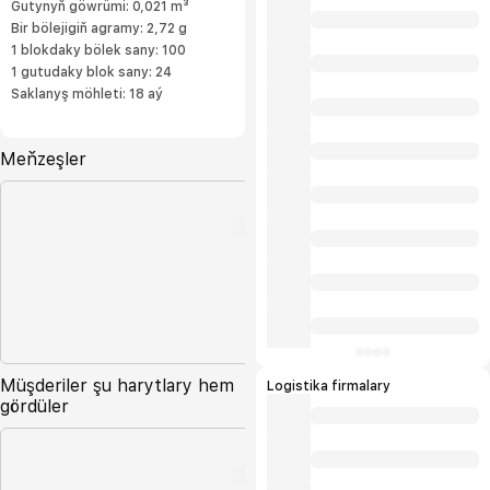
Gutynyň göwrümi: 0,021 m³
Bir bölejigiň agramy: 2,72 g
1 blokdaky bölek sany: 100
1 gutudaky blok sany: 24
Saklanyş möhleti: 18 aý
Meňzeşler
Müşderiler şu harytlary hem
Logistika firmalary
gördüler