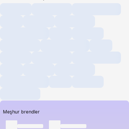
Meşhur brendler