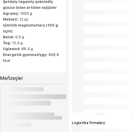
Şetdaly tagamly şokoladly
glazur bilen örtülen süýjüler
Agramy:
1000 g
Möhleti:
12 aý
Iýmitlik maglumatlary (100 g
üçin):
Belok:
0,9 g
Ýag:
12,4 g
Uglewod:
88,4 g
Energetik gymmatlygy:
468,8
kkal
Meňzeşler
Logistika firmalary