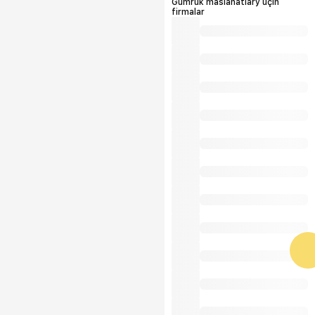
Gümrük maslahatlary üçin
firmalar