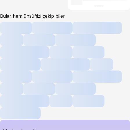
Bular hem ünsüňizi çekip biler