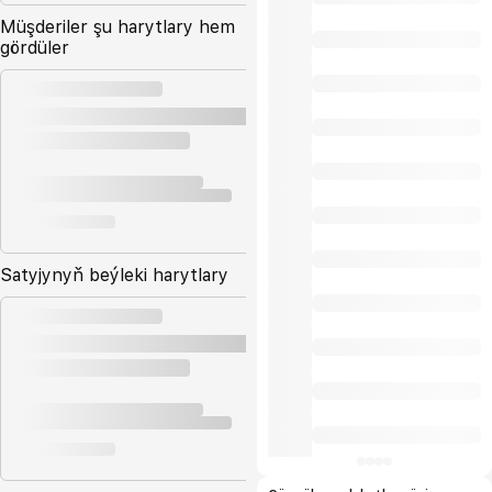
Müşderiler şu harytlary hem
gördüler
Satyjynyň beýleki harytlary