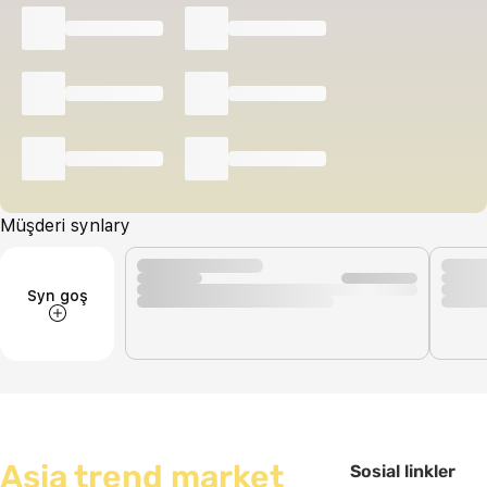
Müşderi synlary
Syn goş
Asia trend market
Sosial linkler