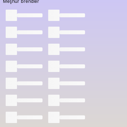
Meşhur brendler