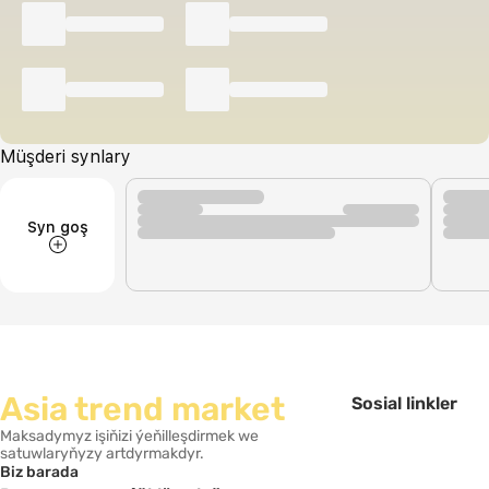
Müşderi synlary
Syn goş
Asia trend market
Sosial linkler
Maksadymyz işiňizi ýeňilleşdirmek we
satuwlaryňyzy artdyrmakdyr.
Biz barada