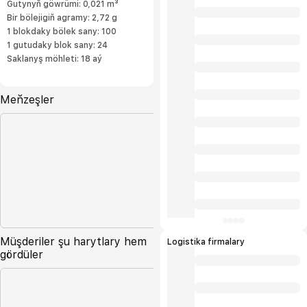
Gutynyň göwrümi: 0,021 m³
Bir bölejigiň agramy: 2,72 g
1 blokdaky bölek sany: 100
1 gutudaky blok sany: 24
Saklanyş möhleti: 18 aý
Meňzeşler
Müşderiler şu harytlary hem
Logistika firmalary
gördüler