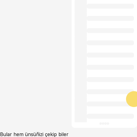
Bular hem ünsüňizi çekip biler