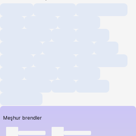
Meşhur brendler