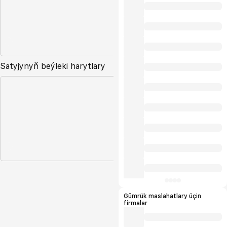
Satyjynyň beýleki harytlary
Gümrük maslahatlary üçin
firmalar