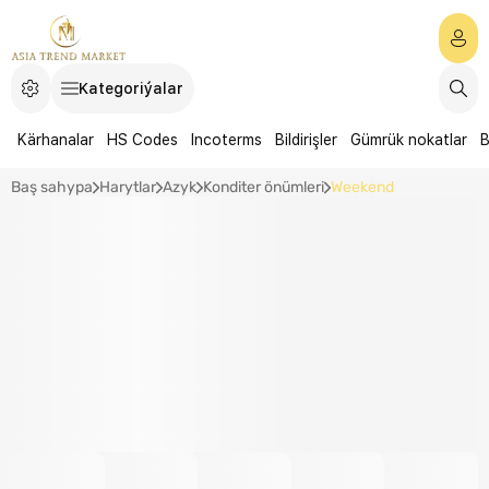
Kategoriýalar
Kärhanalar
HS Codes
Incoterms
Bildirişler
Gümrük nokatlar
B
Baş sahypa
Harytlar
Azyk
Konditer önümleri
Weekend