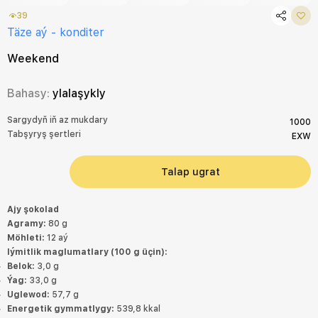
39
Täze aý - konditer
Weekend
Bahasy:
ylalaşykly
Sargydyň iň az mukdary
1000
Tabşyryş şertleri
EXW
Talap ugrat
Ajy şokolad
Agramy:
80 g
Möhleti:
12 aý
Iýmitlik maglumatlary (100 g üçin):
Belok:
3,0 g
Ýag:
33,0 g
Uglewod:
57,7 g
Energetik gymmatlygy:
539,8 kkal