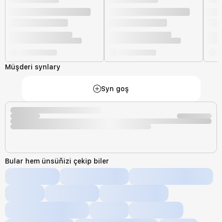
Müşderi synlary
Syn goş
Bular hem ünsüňizi çekip biler