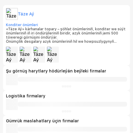
Täze Aý
Konditer önümleri
«Täze Aý» kärhanalar topary – şöhlat önümleriniň, konditer we süýt
önümleriniň iň iri öndürijileriniň biridir, azyk önümleriniň jemi 500
töweregi görnüşini öndürýär.
Önümçilik desgalary azyk önümleriniň hil we howpsuzlygynyň
halkara standartlarynyň talaplaryna laýyklykda
sertifikatlaşdyrylandyr. Kärhanalarda ISO 9001:2015 talaplaryna
laýyk gelýän hil dolandyryş ulgamy hem-de ISO 22000:2018 azyk
önümleriniň howpsuzlygyny dolandyrmak ulgamy işläp gelýär, bu
bolsa her bir fabrigiň degişlilyk şahadatnamalarynyň bolmagy bilen
tassyklanýar.
Şu görnüş harytlary hödürleýän beýleki firmalar
Logistika firmalary
Gümrük maslahatlary üçin firmalar