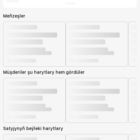
Meňzeşler
Müşderiler şu harytlary hem gördüler
Satyjynyň beýleki harytlary