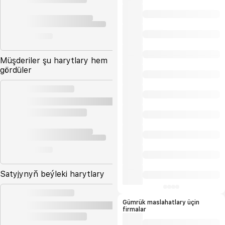
Müşderiler şu harytlary hem
gördüler
Satyjynyň beýleki harytlary
Gümrük maslahatlary üçin
firmalar