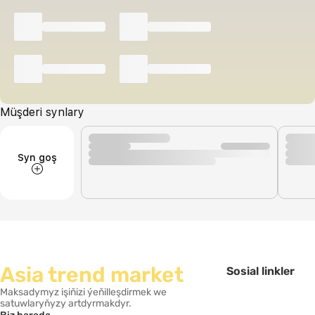
Müşderi synlary
Syn goş
Asia trend market
Sosial linkler
Maksadymyz işiňizi ýeňilleşdirmek we
satuwlaryňyzy artdyrmakdyr.