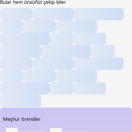
Bular hem ünsüňizi çekip biler
Meşhur brendler