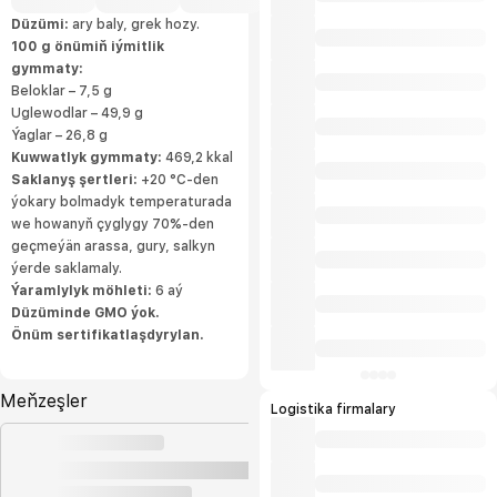
Düzümi:
ary baly, grek hozy.
100 g önümiň iýmitlik
gymmaty:
Beloklar – 7,5 g
Uglewodlar – 49,9 g
Ýaglar – 26,8 g
Kuwwatlyk gymmaty:
469,2 kkal
Saklanyş şertleri:
+20 °C-den
ýokary bolmadyk temperaturada
we howanyň çyglygy 70%-den
geçmeýän arassa, gury, salkyn
ýerde saklamaly.
Ýaramlylyk möhleti:
6 aý
Düzüminde GMO ýok.
Önüm sertifikatlaşdyrylan.
Meňzeşler
Logistika firmalary