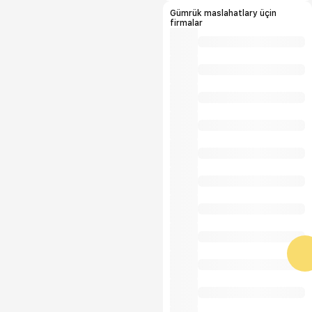
Gümrük maslahatlary üçin
firmalar