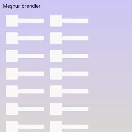
Meşhur brendler