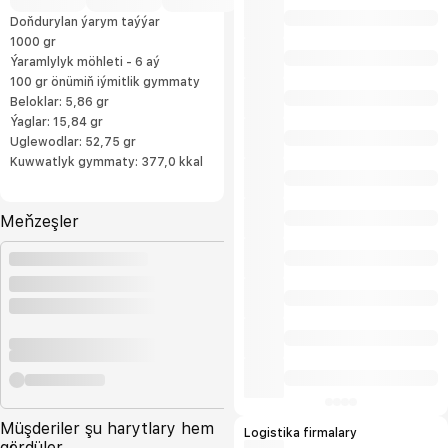
Doňdurylan ýarym taýýar
1000 gr
Ýaramlylyk möhleti - 6 aý
100 gr önümiň iýmitlik gymmaty
Beloklar: 5,86 gr
Ýaglar: 15,84 gr
Uglewodlar: 52,75 gr
Kuwwatlyk gymmaty: 377,0 kkal
Meňzeşler
Müşderiler şu harytlary hem
Logistika firmalary
gördüler