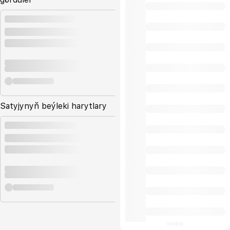
Satyjynyň beýleki harytlary