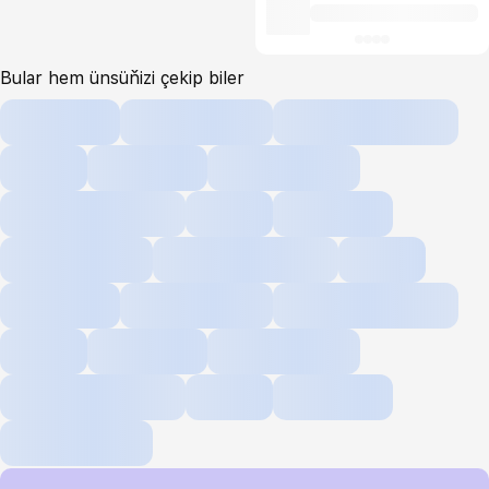
Bular hem ünsüňizi çekip biler