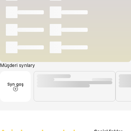
Müşderi synlary
Syn goş