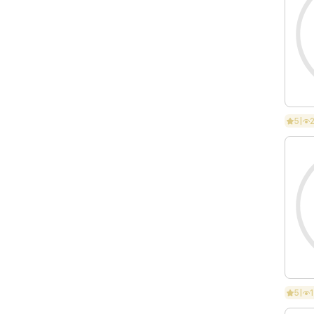
5
|
5
|