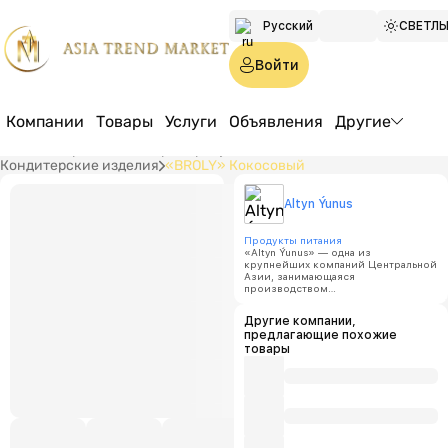
Русский
СВЕТЛ
Türkmen
Войти
English
Компании
Товары
Услуги
Объявления
Другие
Главная страница
Товары
Продукты питания
Кондитерские изделия
«BROLY» Кокосовый
Altyn 
Altyn Ýunus
«BROL
Продукты питания
«Altyn Ýunus» — одна из
крупнейших компаний Центральной
Азии, занимающаяся
производством
Цена:
п
высококачественных пищевых
продуктов. Наша продукция
Другие компании,
производится из экологически
Минимал
предлагающие похожие
чистого сырья с использованием
объем за
натуральных добавок и
товары
соответствует стандартам ГОСТ.
100