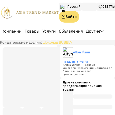
Русский
СВЕТЛ
Türkmen
Войти
English
Компании
Товары
Услуги
Объявления
Другие
Главная страница
Товары
Продукты питания
Кондитерские изделия
Шоколад BUBBLY
Altyn 
Altyn Ýunus
Шокол
Продукты питания
«Altyn Ýunus» — одна из
крупнейших компаний Центральной
Азии, занимающаяся
производством
Цена:
п
высококачественных пищевых
продуктов. Наша продукция
Другие компании,
производится из экологически
Минимал
предлагающие похожие
чистого сырья с использованием
объем за
натуральных добавок и
товары
соответствует стандартам ГОСТ.
100