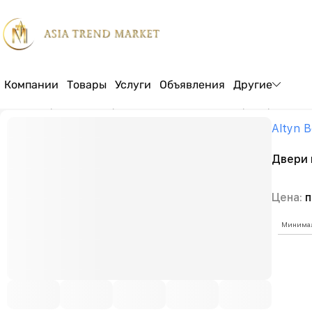
Компании
Товары
Услуги
Объявления
Другие
Главная страница
Товары
Мебель
Дом и сад
Декор / Украшения
Altyn B
Двери 
Цена:
п
Минимал