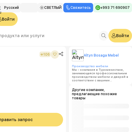
Русский
СВЕТЛЫЙ
Свяжитесь
+993 71 690907
Türkmen
Войти
English
Войти
106
Altyn Bosaga Mebel
Производство мебели
Мы – компания в Туркменистане,
занимающаяся профессиональным
производством мебели и дверей в
соответствии с вашими
пожеланиями. Мы предоставляем
высококачественную, надежную и
Другие компании,
современную мебель для вашего
предлагающие похожие
дома, офиса или кафе.
Наша цель – реализовать ваши
товары
пожелания и сделать ваше
пространство более комфортным и
уникальным. Мы уделяем особое
внимание качеству и деталям
каждого изделия.
править запрос