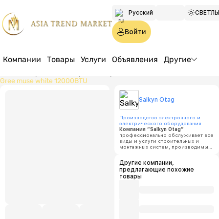
Русский
СВЕТЛ
Türkmen
Войти
English
Компании
Товары
Услуги
Объявления
Другие
Главная страница
Товары
Электроника и бытовая техника
Gree muse white 12000BTU
Salkyn
Salkyn Otag
Gree m
Производство электронного и
электрического оборудования
Компания “Salkyn Otag”
профессионально обслуживает все
виды и услуги строительных и
Цена:
п
монтажных систем, производимых
в любом месте. Наша компания
работает на всех объектах
Минимал
Другие компании,
Ашхабада, реализуя крупные
объем за
предлагающие похожие
проекты и предлагая лучшие
современные решения.
товары
100