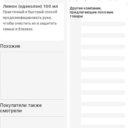
системе управления. Осознавая
Не поступаясь надёжностью бренда,
Лимон (одеколон) 100 мл
это, мы ведём свою деятельность
«Tach Hil»
предлагает глобальному
Другие компании,
более профессионально,
рынку продукцию с высокой
Практичный и быстрый способ
предлагающие похожие
структурировано, инновационно и с
добавленной стоимостью.
дальновидным подходом.
товары
продезинфицировать руки,
Руководящая команда построена на
основе современного видения и
чтобы очистить их и защитить
прочных знаний.
семью и близких.
Похожие
Покупатели также
смотрели