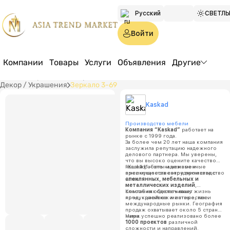
Русский
СВЕТЛ
Türkmen
Войти
English
Компании
Товары
Услуги
Объявления
Другие
Главная страница
Товары
Мебель
Дом и сад
Декор / Украшения
Зеркало 3-69
Kaskad
Kaskad
Зеркал
Производство мебели
Компания “Kaskad”
работает на
рынке с 1999 года.
За более чем 20 лет наша компания
заслужила репутацию надежного
Цена:
п
делового партнера. Мы уверены,
что вы высоко оцените качество
нашей работы и неизменные
“Kaskad” – это надежное и
Минимал
преимущества сотрудничества с
высококачественное производство
объем за
нами.
стеклянных, мебельных и
металлических изделий
,
100
способных сделать вашу жизнь
Компания обеспечивает
ярче, красивее и интереснее.
продукцией как местные, так и
международные рынки. География
продаж охватывает около 5 стран
мира.
Нами успешно реализовано более
1000 проектов
различной
сложности и направлений.