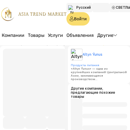
Русский
СВЕТЛ
Türkmen
Войти
English
Компании
Товары
Услуги
Объявления
Другие
Главная страница
Товары
Продукты питания
Со вкусом мохито
Altyn 
Altyn Ýunus
Со вку
Продукты питания
«Altyn Ýunus» — одна из
крупнейших компаний Центральной
Азии, занимающаяся
производством
Цена:
п
высококачественных пищевых
продуктов. Наша продукция
Другие компании,
производится из экологически
Минимал
предлагающие похожие
чистого сырья с использованием
объем за
натуральных добавок и
товары
соответствует стандартам ГОСТ.
100